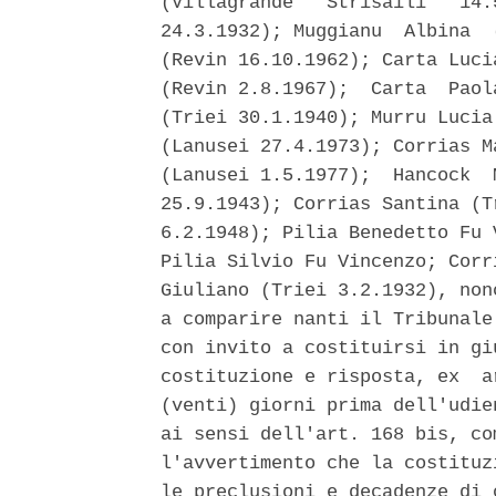
(Villagrande   Strisaili   14.
24.3.1932); Muggianu  Albina  
(Revin 16.10.1962); Carta Luci
(Revin 2.8.1967);  Carta  Paol
(Triei 30.1.1940); Murru Lucia
(Lanusei 27.4.1973); Corrias M
(Lanusei 1.5.1977);  Hancock  
25.9.1943); Corrias Santina (T
6.2.1948); Pilia Benedetto Fu 
Pilia Silvio Fu Vincenzo; Corr
Giuliano (Triei 3.2.1932), non
a comparire nanti il Tribunale
con invito a costituirsi in gi
costituzione e risposta, ex  a
(venti) giorni prima dell'udie
ai sensi dell'art. 168 bis, co
l'avvertimento che la costituz
le preclusioni e decadenze di 