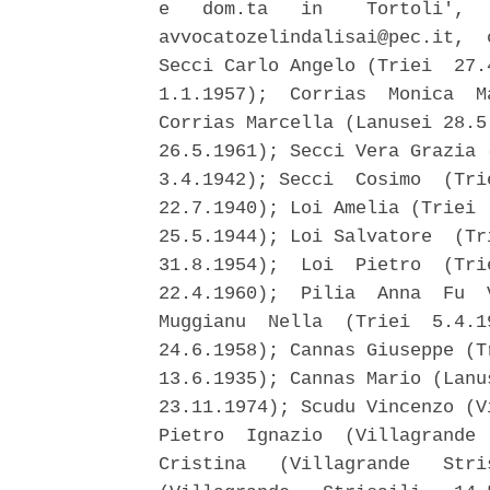
e   dom.ta   in    Tortoli',  
avvocatozelindalisai@pec.it,  
Secci Carlo Angelo (Triei  27.
1.1.1957);  Corrias  Monica  M
Corrias Marcella (Lanusei 28.5
26.5.1961); Secci Vera Grazia 
3.4.1942); Secci  Cosimo  (Tri
22.7.1940); Loi Amelia (Triei 
25.5.1944); Loi Salvatore  (Tr
31.8.1954);  Loi  Pietro  (Tri
22.4.1960);  Pilia  Anna  Fu  
Muggianu  Nella  (Triei  5.4.1
24.6.1958); Cannas Giuseppe (T
13.6.1935); Cannas Mario (Lanu
23.11.1974); Scudu Vincenzo (V
Pietro  Ignazio  (Villagrande 
Cristina   (Villagrande   Stri