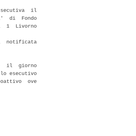
secutiva  il

'  di  Fondo

  1  Livorno

  notificata

  il  giorno

lo esecutivo

oattivo  ove
