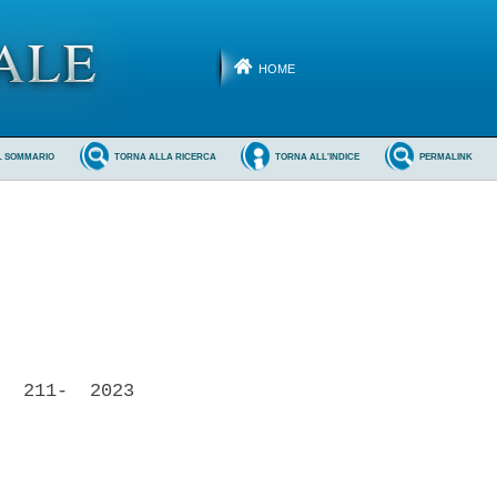
HOME
L SOMMARIO
TORNA ALLA RICERCA
TORNA ALL'INDICE
PERMALINK
  211-  2023
