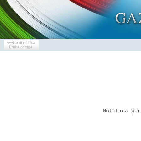
Avviso di rettifica
Errata corrige
Notifica per
            