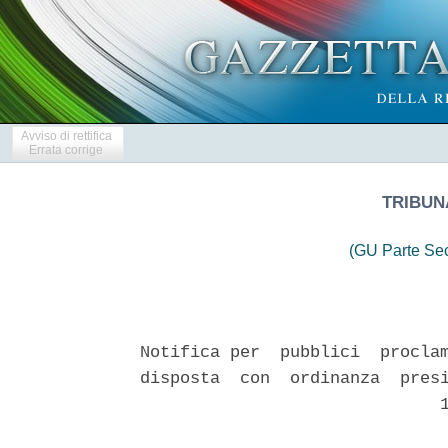
Avviso di rettifica
Errata corrige
TRIBUN
(GU Parte Se
Notifica per  pubblici  proclam
disposta  con  ordinanza  presi
                              1