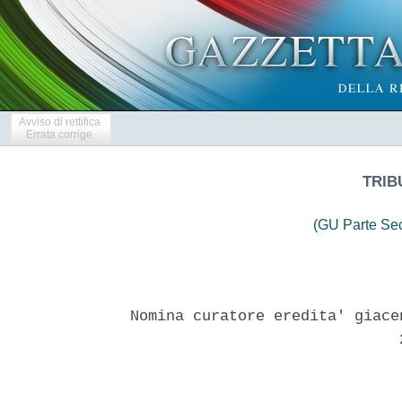
Avviso di rettifica
Errata corrige
TRIB
(GU Parte Se
Nomina curatore eredita' giace
                              2