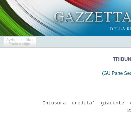
Avviso di rettifica
Errata corrige
TRIBU
(GU Parte Se
Chiusura  eredita'  giacente  
                             23