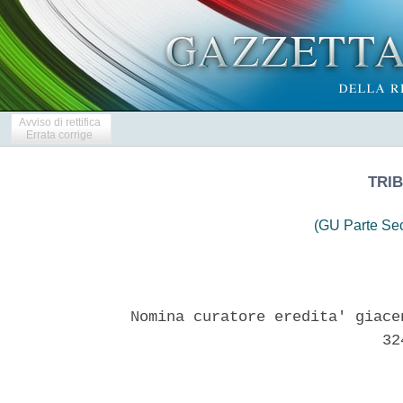
Avviso di rettifica
Errata corrige
TRIB
(GU Parte Se
Nomina curatore eredita' giace
                            324