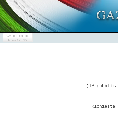
Avviso di rettifica
Errata corrige
(1ª pubblica
  Richiesta 