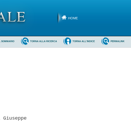
HOME
L SOMMARIO
TORNA ALLA RICERCA
TORNA ALL'INDICE
PERMALINK
 Giuseppe 
