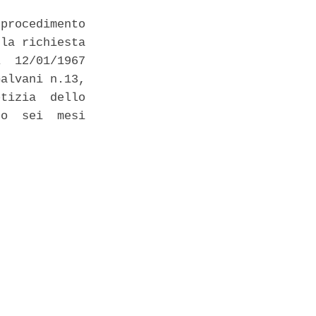
procedimento

la richiesta

  12/01/1967

alvani n.13,

tizia  dello

o  sei  mesi
