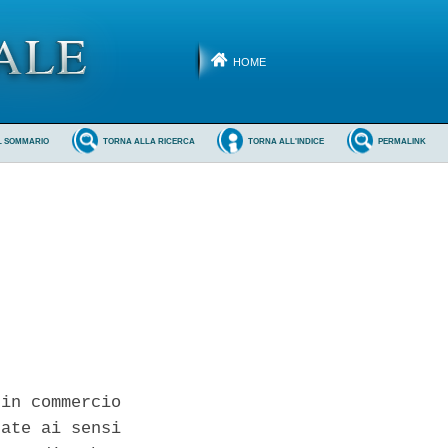
HOME
L SOMMARIO
TORNA ALLA RICERCA
TORNA ALL'INDICE
PERMALINK
in commercio

ate ai sensi
