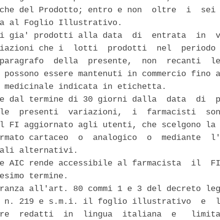
che del Prodotto; entro e non  oltre  i  sei 
a al Foglio Illustrativo. 

i gia' prodotti alla data  di  entrata  in  v
iazioni che i  lotti  prodotti  nel  periodo 
paragrafo  della  presente,  non  recanti  le
 possono essere mantenuti in commercio fino a
 medicinale indicata in etichetta. 

e dal termine di 30 giorni dalla  data  di  p
le  presenti  variazioni,  i  farmacisti  son
l FI aggiornato agli utenti, che scelgono la 
rmato cartaceo  o  analogico  o  mediante  l'
ali alternativi. 

e AIC rende accessibile al farmacista  il  FI
esimo termine. 

ranza all'art. 80 commi 1 e 3 del decreto leg
 n. 219 e s.m.i. il foglio illustrativo  e  l
re  redatti  in  lingua  italiana  e   limita