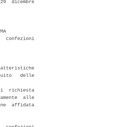
29  dicembre

MA 

  confezioni

atteristiche

uito   delle

i  richiesta

amente  alle

ne  affidata
