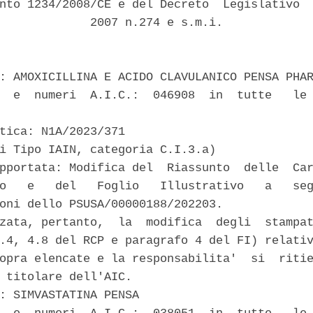
nto 1234/2008/CE e del Decreto  Legislativo  
             2007 n.274 e s.m.i. 

: AMOXICILLINA E ACIDO CLAVULANICO PENSA PHAR
  e  numeri  A.I.C.:  046908  in  tutte   le 
tica: N1A/2023/371 

i Tipo IAIN, categoria C.I.3.a) 

pportata: Modifica del  Riassunto  delle  Car
o   e   del   Foglio   Illustrativo   a   seg
oni dello PSUSA/00000188/202203. 

zata, pertanto,  la  modifica  degli  stampat
.4, 4.8 del RCP e paragrafo 4 del FI) relativ
opra elencate e la responsabilita'  si  ritie
 titolare dell'AIC. 

: SIMVASTATINA PENSA 
