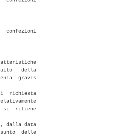
  confezioni

 

  confezioni

 

atteristiche

uito   della

enia  gravis

i  richiesta

elativamente

 si  ritiene

, dalla data

sunto  delle
