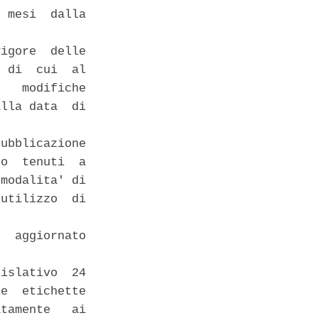
 mesi  dalla

igore  delle

 di  cui  al

   modifiche

lla data  di

ubblicazione

o  tenuti  a

modalita' di

utilizzo  di

  aggiornato

islativo  24

e  etichette

tamente   ai
