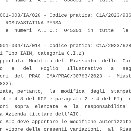
  e  numeri  A.I.C.:  038051  in  tutte   le 
001-003/IA/028 - Codice pratica: C1A/2023/936
: ROSUVASTATINA PENSA 

  e  numeri  A.I.C.:  045301  in  tutte   le 
001-004/IA/014 - Codice pratica: C1A/2023/628
i Tipo IAIN, categoria C.I.z) 

pportata: Modifica del  Riassunto  delle  Car
o   e   del   Foglio   Illustrativo   a   seg
oni  del  PRAC  EMA/PRAC/30783/2023  -  Miast
822). 

zata, pertanto,  la  modifica  degli  stampat
.4 e 4.8 del RCP e paragrafi 2 e 4 del FI)  r
oni  sopra  elencate  e  la  responsabilita' 
a Azienda titolare dell'AIC. 

e AIC deve apportare le modifiche autorizzate
n vigore delle presenti variazioni,  al  Rias