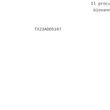
                       Il procu
                        Giovann