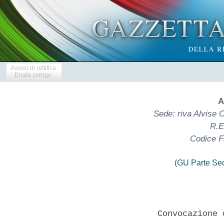
Avviso di rettifica
Errata corrige
A
Sede: riva Alvise 
R.E
Codice F
(GU Parte Se
                 Convocazione 