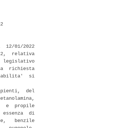
2 

  12/01/2022

2,  relativa

 legislativo

a  richiesta

abilita'  si

pienti,  del

etanolamina,

  e  propile

 essenza  di

e,   benzile
