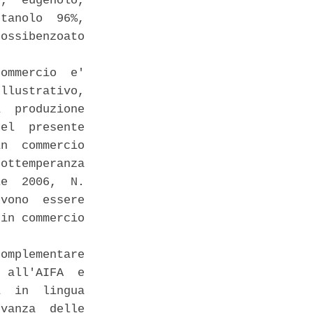
,  eugenolo,

tanolo  96%,

ossibenzoato

ommercio  e'

llustrativo,

  produzione

el  presente

n  commercio

ottemperanza

e  2006,  N.

vono  essere

in commercio

omplementare

 all'AIFA  e

  in  lingua

vanza  delle
