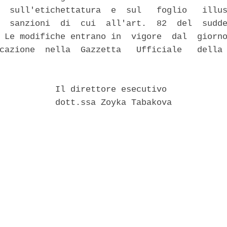
  sull'etichettatura  e  sul   foglio   illus
  sanzioni  di  cui  all'art.  82  del  sudde
 Le modifiche entrano in  vigore  dal  giorno
cazione  nella  Gazzetta   Ufficiale   della 
           Il direttore esecutivo 

           dott.ssa Zoyka Tabakova 
