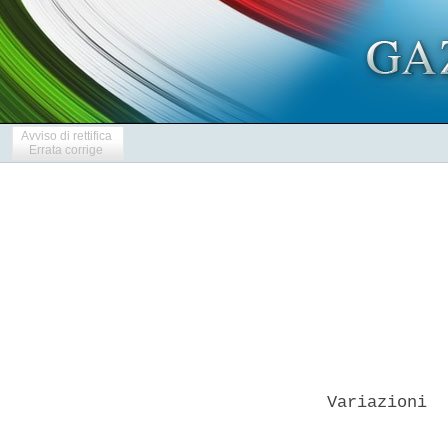
Avviso di rettifica
Errata corrige
Variazioni  
            