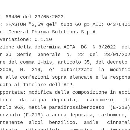
: 66480 del 23/05/2023 

: «FASTUM "2,5% gel" tubo 60 g» AIC: 04376401
e: General Pharma Solutions S.p.A. 

variazione: C.1.10 

zione della determina AIFA  DG  N.8/2022  del
n GU  Serie  Generale  N.  22  del  28/01/202
ne del comma 1-bis, articolo 35, del decreto 
2006,  N.  219,  e'  autorizzata  la  modific
e alle confezioni sopra elencate e la respons
data al Titolare dell'AIP. 

pportata: modifica della composizione in ecci
tero:  da  acqua  depurata,   carbomero,   di
nolo 96%, metile paraidrossibenzoato  (E-218)
enzoato (E-216) a acqua depurata, carbomero, 
ntenente  alcol  benzilico,  amile   cinnamal