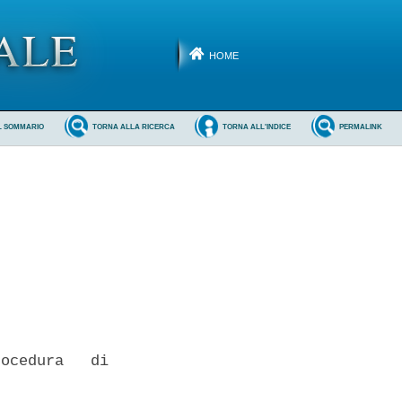
HOME
L SOMMARIO
TORNA ALLA RICERCA
TORNA ALL'INDICE
PERMALINK
ocedura   di
