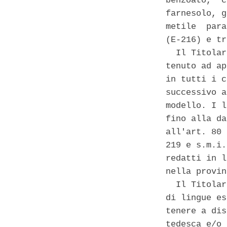
benzoato,  c
farnesolo, g
metile  para
(E-216) e tr
  Il Titolar
tenuto ad ap
in tutti i c
successivo a
modello. I l
fino alla da
all'art. 80 
219 e s.m.i.
redatti in l
nella provin
  Il Titolar
di lingue es
tenere a dis
tedesca e/o 