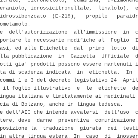
itrale,  citronellolo,  cumarina,  d-Limonene
eraniolo, idrossicitronellale,  linalolo),  e
idrossibenzoato  (E-218),   propile   paraidr
ometamolo. 

e  dell'autorizzazione  all'immissione  in  c
portare le necessarie modifiche al  Foglio  I
asi, ed alle Etichette  dal  primo  lotto  di
lla pubblicazione  in  Gazzetta  Ufficiale  d
otti gia' prodotti possono essere mantenuti i
ta di scadenza indicata  in  etichetta.  In  
commi 1 e 3 del decreto legislativo 24  April
 il foglio illustrativo  e  le  etichette  de
ingua italiana e limitatamente ai medicinali 
cia di Bolzano, anche in lingua tedesca. 

e dell'AIC che intende avvalersi  dell'uso  c
tere, deve  darne  preventiva  comunicazione 
posizione la  traduzione  giurata  dei  testi
in altra lingua estera. In  caso  di  inosser