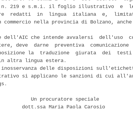
 n. 219 e s.m.i. il foglio illustrativo  e  le
re  redatti  in  lingua  italiana  e,  limitat
n commercio nella provincia di Bolzano, anche 
e dell'AIC che intende avvalersi  dell'uso  co
tere, deve  darne  preventiva  comunicazione  
posizione la  traduzione  giurata  dei  testi 
in altra lingua estera. 

 inosservanza delle disposizioni sull'etichett
trativo si applicano le sanzioni di cui all'ar
s. 

           Un procuratore speciale 

        dott.ssa Maria Paola Carosio 
