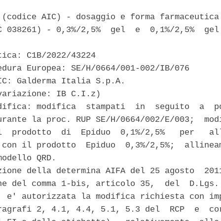
 (codice AIC) - dosaggio e forma farmaceutica:
C 038261) - 0,3%/2,5%  gel  e  0,1%/2,5%  gel 
tica: C1B/2022/43224 

edura Europea: SE/H/0664/001-002/IB/076 

IC: Galderma Italia S.p.A. 

variazione: IB C.I.z) 

difica: modifica  stampati  in  seguito  a  po
urante la proc. RUP SE/H/0664/002/E/003;  modi
l  prodotto  di  Epiduo  0,1%/2,5%   per   all
 con il prodotto  Epiduo  0,3%/2,5%;  allineam
odello QRD. 

zione della determina AIFA del 25 agosto  2011
ne del comma 1-bis, articolo 35,  del  D.Lgs. 
, e' autorizzata la modifica richiesta con imp
ragrafi 2, 4.1, 4.4, 5.1, 5.3 del  RCP  e  cor