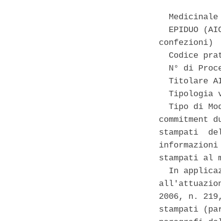
  Medicinale
  EPIDUO (AI
confezioni) 

  Codice pra
  N° di Proc
  Titolare A
  Tipologia 
  Tipo di Mo
commitment d
stampati  de
informazioni
stampati al m
  In applica
all'attuazio
2006, n. 219
stampati (pa