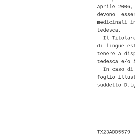
aprile 2006,
devono  esse
medicinali i
tedesca. 

  Il Titolar
di lingue es
tenere a dis
tedesca e/o 
  In caso di
foglio illus
suddetto D.Lg
            
            