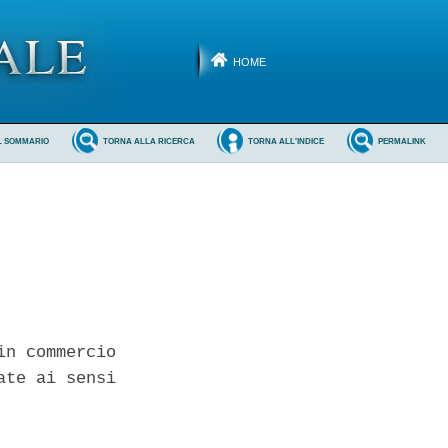
HOME
L SOMMARIO
TORNA ALLA RICERCA
TORNA ALL'INDICE
PERMALINK
n commercio

te ai sensi
