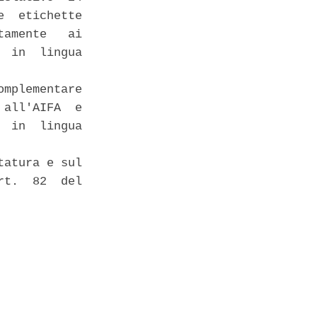
  etichette

amente   ai

 in  lingua

mplementare

all'AIFA  e

 in  lingua

atura e sul

t.  82  del
