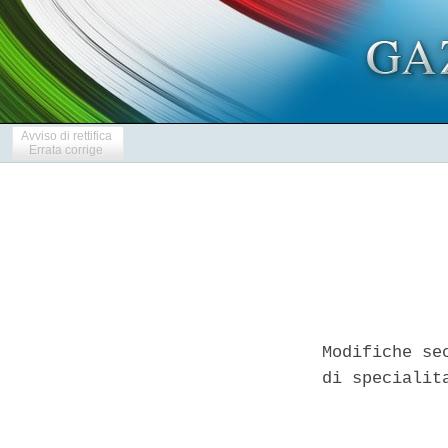
Avviso di rettifica
Errata corrige
Modifiche se
di specialit
            