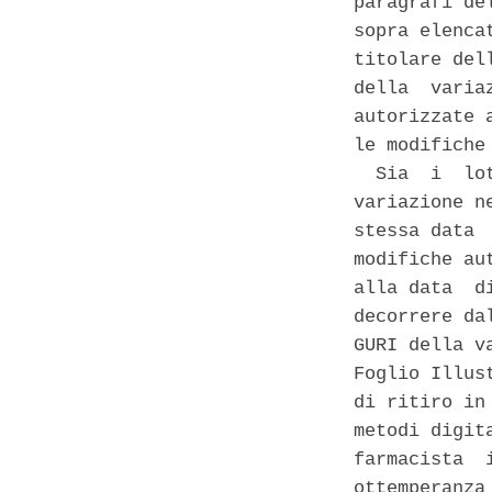
paragrafi de
sopra elenca
titolare del
della  varia
autorizzate 
le modifiche
  Sia  i  lo
variazione n
stessa data 
modifiche au
alla data  d
decorrere da
GURI della v
Foglio Illus
di ritiro in
metodi digit
farmacista  
ottemperanza