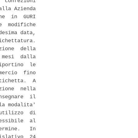
 confezioni

lla Azienda

e  in  GURI

  modifiche

esima data,

chettatura. 

ione  della

mesi  dalla

portino  le

ercio  fino

ichetta.  A

ione  nella

segnare  il

a modalita'

tilizzo  di

ssibile  al

rmine.   In

slativo  24
