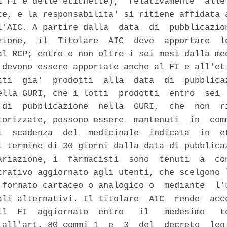
l FI e delle etichette),  relativamente  alle 
te, e la responsabilita' si ritiene affidata a
l'AIC. A partire dalla  data  di  pubblicazion
zione,  il  Titolare  AIC  deve  apportare  le
al RCP; entro e non oltre i sei mesi dalla med
 devono essere apportate anche al FI e all'eti
tti  gia'  prodotti  alla  data  di  pubblicaz
ella GURI, che i lotti  prodotti  entro  sei  
 di  pubblicazione  nella  GURI,  che  non  ri
torizzate, possono essere  mantenuti  in  comm
i  scadenza  del  medicinale  indicata  in  et
l termine di 30 giorni dalla data di pubblicaz
ariazione, i  farmacisti  sono  tenuti  a  con
trativo aggiornato agli utenti, che scelgono l
 formato cartaceo o analogico o  mediante  l'u
ali alternativi. Il titolare  AIC  rende  acce
il  FI  aggiornato  entro   il   medesimo   te
 all'art. 80 commi 1  e  3  del  decreto  legi