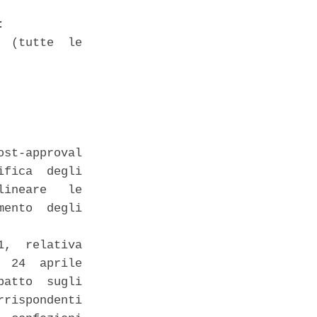
 

 (tutte  le

st-approval

fica  degli

ineare   le

ento  degli

,  relativa

 24  aprile

atto  sugli

rispondenti
