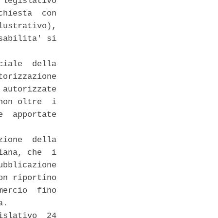
legislativo

hiesta  con

ustrativo),

abilita' si

iale  della

orizzazione

autorizzate

on oltre  i

  apportate

ione  della

ana, che  i

bblicazione

n riportino

ercio  fino

. 

slativo  24
