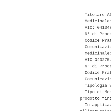
  Titolare A
  Medicinale:
  AIC: 04134
  N° di Proc
  Codice Prat
  Comunicazi
  Medicinale:
  AIC 043275.
  N° di Proc
  Codice Prat
  Comunicazi
  Tipologia 
  Tipo di Mo
prodotto fini
  In applica