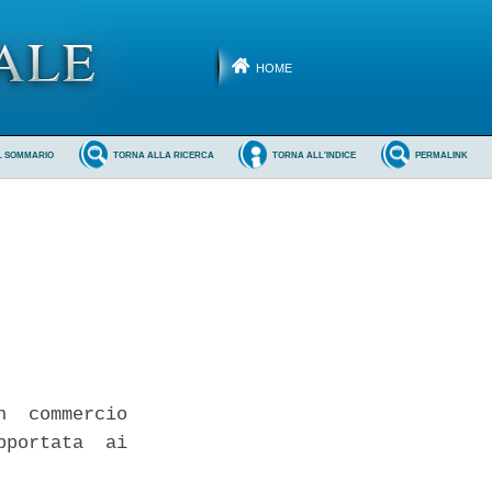
HOME
L SOMMARIO
TORNA ALLA RICERCA
TORNA ALL'INDICE
PERMALINK
  commercio

portata  ai
