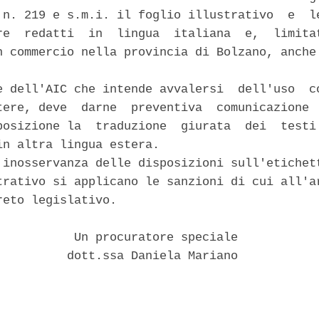
 n. 219 e s.m.i. il foglio illustrativo  e  le
re  redatti  in  lingua  italiana  e,  limitat
n commercio nella provincia di Bolzano, anche 
e dell'AIC che intende avvalersi  dell'uso  co
tere, deve  darne  preventiva  comunicazione  
posizione la  traduzione  giurata  dei  testi 
in altra lingua estera. 

 inosservanza delle disposizioni sull'etichett
trativo si applicano le sanzioni di cui all'ar
eto legislativo. 

           Un procuratore speciale 

          dott.ssa Daniela Mariano 
