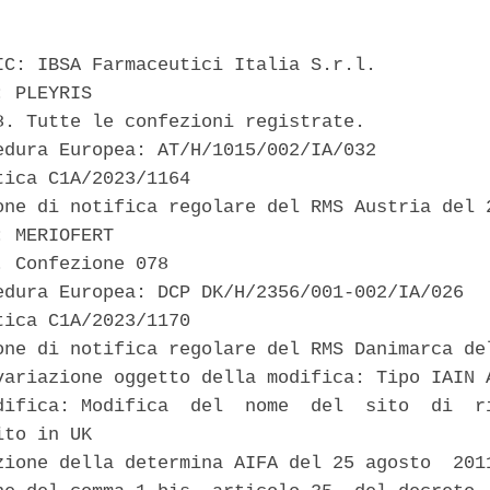
IC: IBSA Farmaceutici Italia S.r.l. 

 PLEYRIS 

8. Tutte le confezioni registrate. 

edura Europea: AT/H/1015/002/IA/032 

ica C1A/2023/1164 

one di notifica regolare del RMS Austria del 2
 MERIOFERT 

 Confezione 078 

edura Europea: DCP DK/H/2356/001-002/IA/026 

ica C1A/2023/1170 

one di notifica regolare del RMS Danimarca del
variazione oggetto della modifica: Tipo IAIN A
difica: Modifica  del  nome  del  sito  di  ri
to in UK 

zione della determina AIFA del 25 agosto  2011