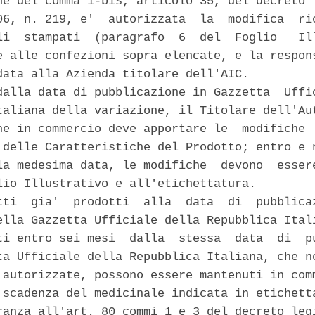
ne del comma 1-bis, articolo 35, del decreto  
06, n. 219, e'  autorizzata  la  modifica  ric
li  stampati  (paragrafo  6  del  Foglio   Ill
e alle confezioni sopra elencate, e la respons
data alla Azienda titolare dell'AIC. 

dalla data di pubblicazione in Gazzetta  Uffic
taliana della variazione, il Titolare dell'Aut
ne in commercio deve apportare le  modifiche  
 delle Caratteristiche del Prodotto; entro e n
la medesima data, le modifiche  devono  essere
lio Illustrativo e all'etichettatura. 

tti  gia'  prodotti  alla  data  di  pubblicaz
ella Gazzetta Ufficiale della Repubblica Itali
ti entro sei mesi  dalla  stessa  data  di  pu
ta Ufficiale della Repubblica Italiana, che no
 autorizzate, possono essere mantenuti in comm
 scadenza del medicinale indicata in etichetta
ranza all'art. 80 commi 1 e 3 del decreto legi