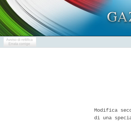
Avviso di rettifica
Errata corrige
Modifica sec
di una speci
            