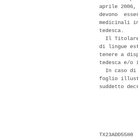
aprile 2006,
devono  esse
medicinali i
tedesca. 

  Il Titolar
di lingue es
tenere a dis
tedesca e/o 
  In caso di
foglio illus
suddetto decr
            
            