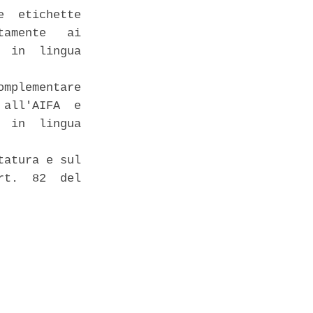
  etichette

amente   ai

 in  lingua

mplementare

all'AIFA  e

 in  lingua

atura e sul

t.  82  del
