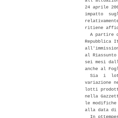
all'attuazio
24 aprile 20
impatto  sug
relativament
ritiene affi
  A partire 
Repubblica I
all'immissio
al Riassunto
sei mesi dal
anche al Fog
  Sia  i  lo
variazione n
lotti prodot
nella Gazzet
le modifiche
alla data di
  In ottempe