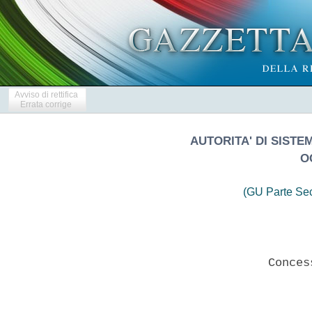
Avviso di rettifica
Errata corrige
AUTORITA' DI SIST
O
(GU Parte Se
                        Conces