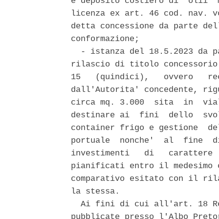
e deposito costiero di  olii  
licenza ex art. 46 cod. nav. v
detta concessione da parte del
conformazione; 

  - istanza del 18.5.2023 da p
rilascio di titolo concessorio
15   (quindici),   ovvero   re
dall'Autorita' concedente, rig
circa mq. 3.000  sita  in  via
destinare ai  fini  dello  svo
container frigo e gestione  de
portuale  nonche'  al  fine  d
investimenti   di   carattere 
pianificati entro il medesimo 
comparativo esitato con il ril
la stessa. 

  Ai fini di cui all'art. 18 R
pubblicate presso l'Albo Preto