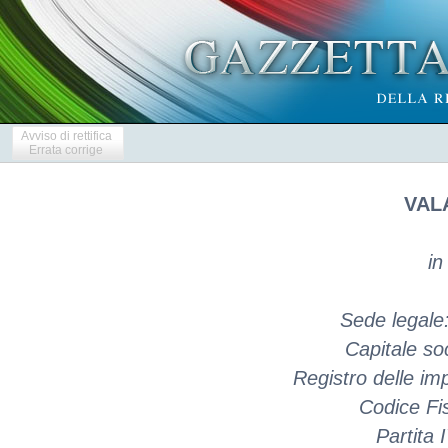
Avviso di rettifica
Errata corrige
VALA
in
Sede legale:
Capitale soc
Registro delle i
Codice Fi
Partita