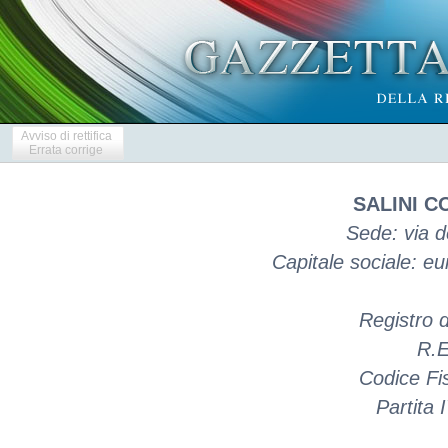
Avviso di rettifica
Errata corrige
SALINI C
Sede: via d
Capitale sociale: e
Registro 
R.E
Codice Fi
Partita