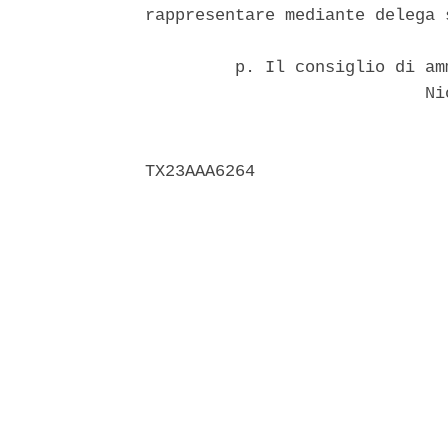
rappresentare mediante delega s
         p. Il consiglio di am
                            Nic