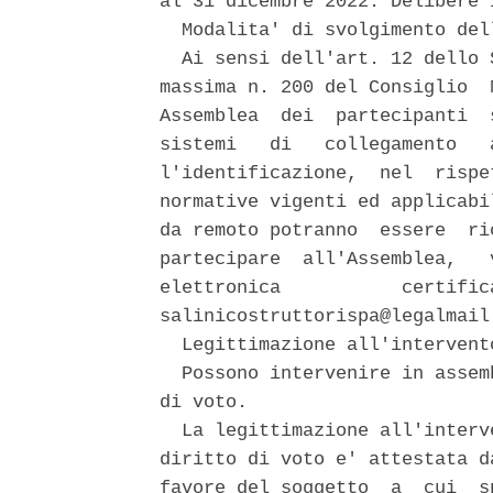
al 31 dicembre 2022. Delibere 
  Modalita' di svolgimento dell
  Ai sensi dell'art. 12 dello 
massima n. 200 del Consiglio  
Assemblea  dei  partecipanti  
sistemi   di   collegamento   
l'identificazione,  nel  rispe
normative vigenti ed applicabi
da remoto potranno  essere  ri
partecipare  all'Assemblea,   
elettronica           certific
salinicostruttorispa@legalmail.
  Legittimazione all'intervent
  Possono intervenire in assem
di voto. 

  La legittimazione all'interv
diritto di voto e' attestata d
favore del soggetto  a  cui  s