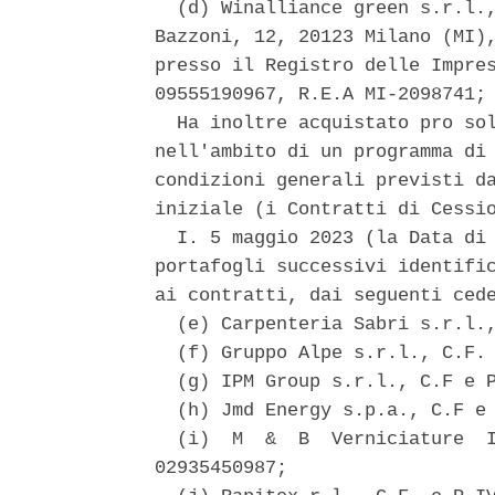
  (d) Winalliance green s.r.l.,
Bazzoni, 12, 20123 Milano (MI),
presso il Registro delle Impres
09555190967, R.E.A MI-2098741; 
  Ha inoltre acquistato pro sol
nell'ambito di un programma di 
condizioni generali previsti da
iniziale (i Contratti di Cessio
  I. 5 maggio 2023 (la Data di 
portafogli successivi identific
ai contratti, dai seguenti cede
  (e) Carpenteria Sabri s.r.l.,
  (f) Gruppo Alpe s.r.l., C.F. 
  (g) IPM Group s.r.l., C.F e P
  (h) Jmd Energy s.p.a., C.F e 
  (i)  M  &  B  Verniciature  I
02935450987; 
