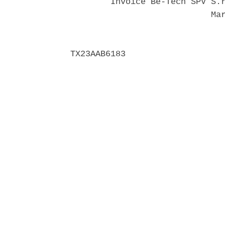
        Invoice Be-Tech SPV S.r
                            Mar