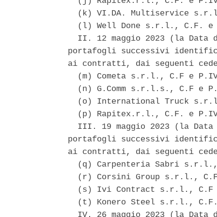
  (j) Rapitex.r.l., C.F. e P.IV
  (k) VI.DA. Multiservice s.r.l
  (l) Well Done s.r.l., C.F. e 
  II. 12 maggio 2023 (la Data d
portafogli successivi identific
ai contratti, dai seguenti cede
  (m) Cometa s.r.l., C.F e P.IV
  (n) G.Comm s.r.l.s., C.F e P.
  (o) International Truck s.r.l
  (p) Rapitex.r.l., C.F. e P.IV
  III. 19 maggio 2023 (la Data 
portafogli successivi identific
ai contratti, dai seguenti cede
  (q) Carpenteria Sabri s.r.l.,
  (r) Corsini Group s.r.l., C.F
  (s) Ivi Contract s.r.l., C.F 
  (t) Konero Steel s.r.l., C.F.
  IV. 26 maggio 2023 (la Data d