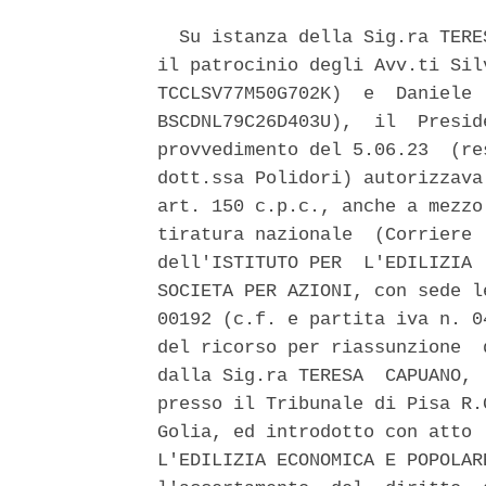
  Su istanza della Sig.ra TERE
il patrocinio degli Avv.ti Sil
TCCLSV77M50G702K)  e  Daniele 
BSCDNL79C26D403U),  il  Presid
provvedimento del 5.06.23  (re
dott.ssa Polidori) autorizzava
art. 150 c.p.c., anche a mezzo
tiratura nazionale  (Corriere 
dell'ISTITUTO PER  L'EDILIZIA 
SOCIETA PER AZIONI, con sede l
00192 (c.f. e partita iva n. 0
del ricorso per riassunzione  
dalla Sig.ra TERESA  CAPUANO, 
presso il Tribunale di Pisa R.
Golia, ed introdotto con atto 
L'EDILIZIA ECONOMICA E POPOLAR