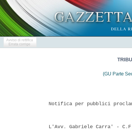
Avviso di rettifica
Errata corrige
TRIB
(GU Parte Se
  Notifica per pubblici procla
  L'Avv. Gabriele Carra' - C.F