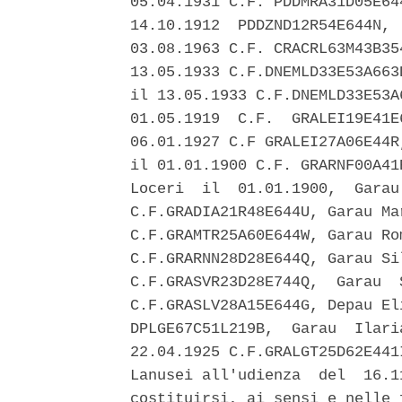
05.04.1931 C.F. PDDMRA31D05E64
14.10.1912  PDDZND12R54E644N, 
03.08.1963 C.F. CRACRL63M43B35
13.05.1933 C.F.DNEMLD33E53A663
il 13.05.1933 C.F.DNEMLD33E53A
01.05.1919  C.F.  GRALEI19E41E
06.01.1927 C.F GRALEI27A06E44R
il 01.01.1900 C.F. GRARNF00A41
Loceri  il  01.01.1900,  Garau
C.F.GRADIA21R48E644U, Garau Ma
C.F.GRAMTR25A60E644W, Garau Ro
C.F.GRARNN28D28E644Q, Garau Si
C.F.GRASVR23D28E744Q,  Garau  
C.F.GRASLV28A15E644G, Depau El
DPLGE67C51L219B,  Garau  Ilari
22.04.1925 C.F.GRALGT25D62E441
Lanusei all'udienza  del  16.1
costituirsi, ai sensi e nelle 