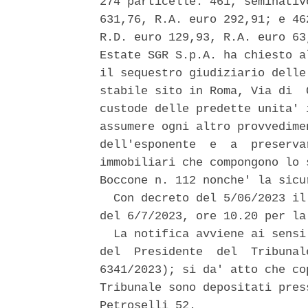
274 particelle: 461, seminativ
631,76, R.A. euro 292,91; e 46
R.D. euro 129,93, R.A. euro 63
Estate SGR S.p.A. ha chiesto a
il sequestro giudiziario delle
stabile sito in Roma, Via di  
custode delle predette unita' 
assumere ogni altro provvedime
dell'esponente  e  a  preserva
immobiliari che compongono lo 
Boccone n. 112 nonche' la sicu
  Con decreto del 5/06/2023 il
del 6/7/2023, ore 10.20 per la
  La notifica avviene ai sensi
del  Presidente  del  Tribunal
6341/2023); si da' atto che co
Tribunale sono depositati pres
Petroselli 52. 
