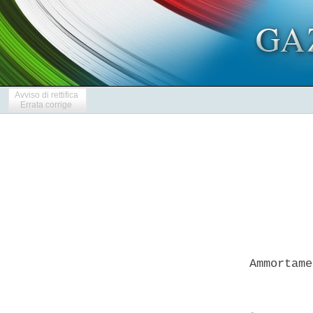
Avviso di rettifica
Errata corrige
   Ammortame