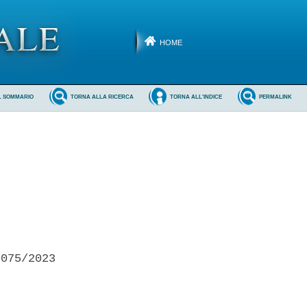
HOME
L SOMMARIO
TORNA ALLA RICERCA
TORNA ALL'INDICE
PERMALINK
075/2023 
