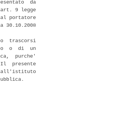
esentato  da

art. 9 legge

al portatore

a 30.10.2008

o  trascorsi

o  o  di  un

ca,  purche'

Il  presente

all'istituto

ubblica. 
