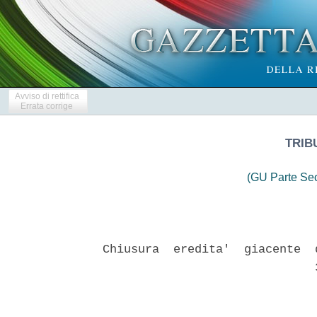
Avviso di rettifica
Errata corrige
TRIB
(GU Parte Se
Chiusura  eredita'  giacente  
                              3