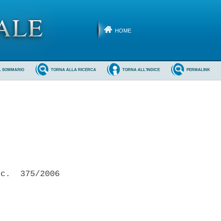
HOME
L SOMMARIO
TORNA ALLA RICERCA
TORNA ALL'INDICE
PERMALINK
c.  375/2006
