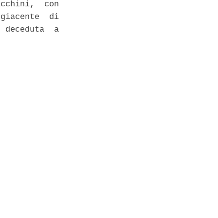
cchini,  con

giacente  di

 deceduta  a
