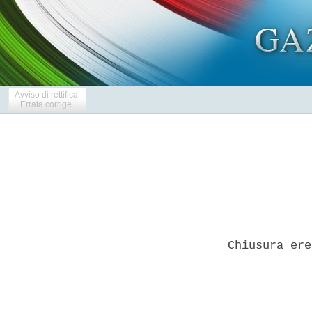
Avviso di rettifica
Errata corrige
Chiusura ere
            