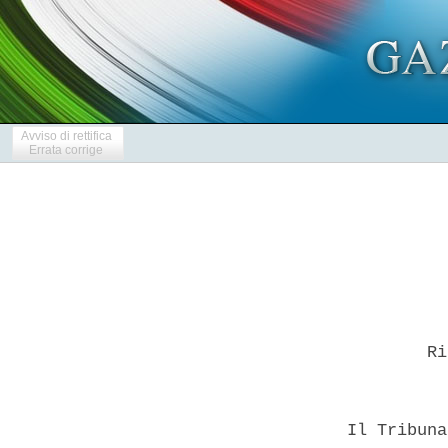
Avviso di rettifica
Errata corrige
          Ri
  Il Tribuna