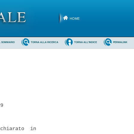
HOME
L SOMMARIO
TORNA ALLA RICERCA
TORNA ALL'INDICE
PERMALINK
9 

chiarato  in
