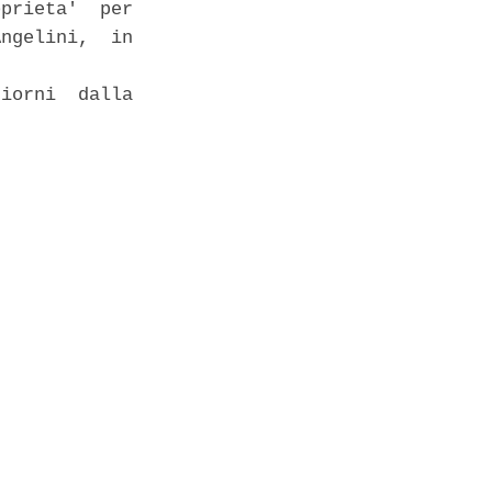
prieta'  per

ngelini,  in

iorni  dalla
