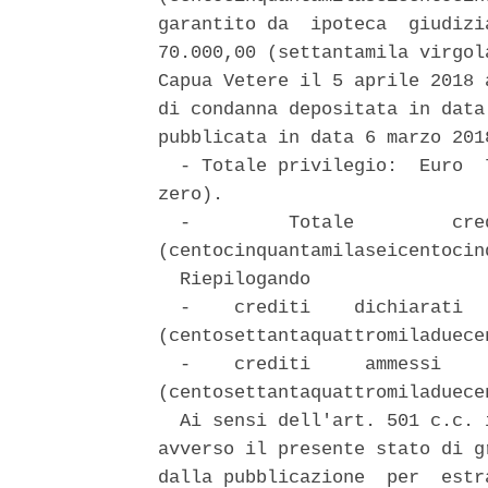
garantito da  ipoteca  giudizi
70.000,00 (settantamila virgol
Capua Vetere il 5 aprile 2018 
di condanna depositata in data
pubblicata in data 6 marzo 2018
  - Totale privilegio:  Euro  
zero). 

  -         Totale         cre
(centocinquantamilaseicentocin
  Riepilogando 

  -    crediti    dichiarati  
(centosettantaquattromiladuece
  -    crediti     ammessi    
(centosettantaquattromiladuece
  Ai sensi dell'art. 501 c.c. 
avverso il presente stato di g
dalla pubblicazione  per  estr