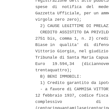
registrazione dell'atto pubbli
spese  di  notifica  del  mede
Gazzetta Ufficiale, per un amm
virgola zero zero); 

  2) CAUSE LEGITTIME DI PRELAZ
  CREDITO ASSISTITO DA PRIVILE
2751 bis, comma 1, n. 2) credi
Biase in  qualita'  di  difens
Vittorio Giorgio, nel giudizio
Tribunale di Santa Maria Capua
Euro   19.594,34   (diciannove
trentaquattro); 

  B) BENI IMMOBILI: 

  1) Credito garantito da ipote
  - a favore di CAMMISA VITTOR
12 febbraio 1937, codice fisca
complessivo              di   
(centocinquantamilaseicentocin