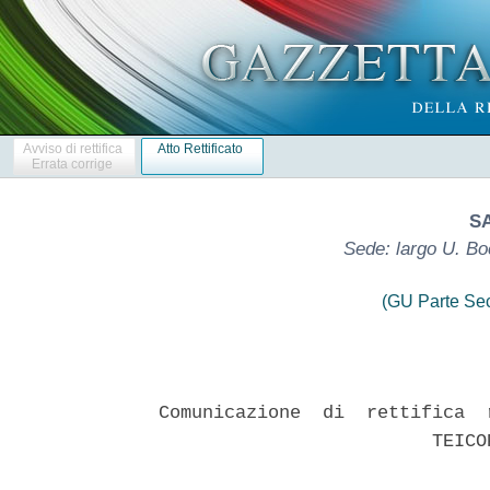
Avviso di rettifica
Atto Rettificato
Errata corrige
SA
Sede: largo U. Bo
(GU Parte Se
Comunicazione  di  rettifica  
                         TEICO