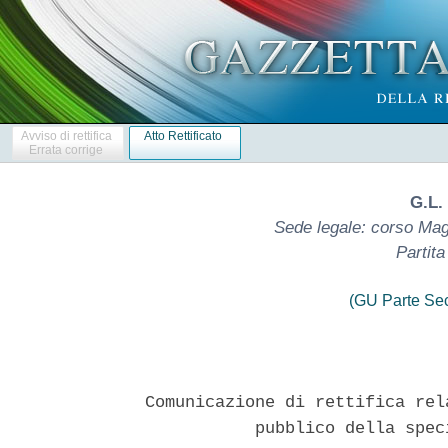
Avviso di rettifica
Atto Rettificato
Errata corrige
G.L.
Sede legale: corso Mage
Partit
(GU Parte Se
Comunicazione di rettifica rel
           pubblico della spec