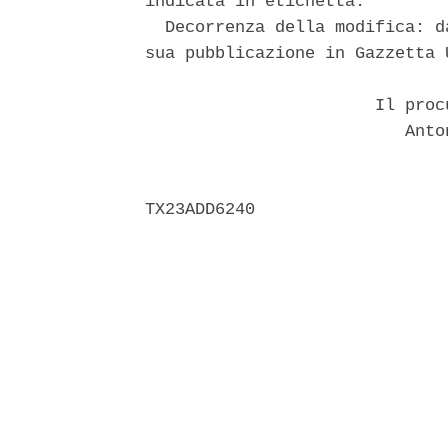
indicata in etichetta. 

  Decorrenza della modifica: d
sua pubblicazione in Gazzetta U
                       Il proc
                          Anto