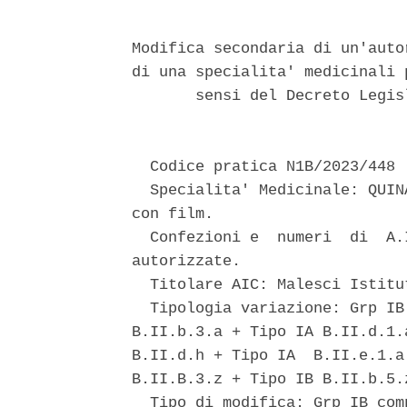
Modifica secondaria di un'auto
di una specialita' medicinali 
       sensi del Decreto Legis
  Codice pratica N1B/2023/448 

  Specialita' Medicinale: QUIN
con film. 

  Confezioni e  numeri  di  A.
autorizzate. 

  Titolare AIC: Malesci Istitu
  Tipologia variazione: Grp IB
B.II.b.3.a + Tipo IA B.II.d.1.
B.II.d.h + Tipo IA  B.II.e.1.a
B.II.B.3.z + Tipo IB B.II.b.5.z
  Tipo di modifica: Grp IB com