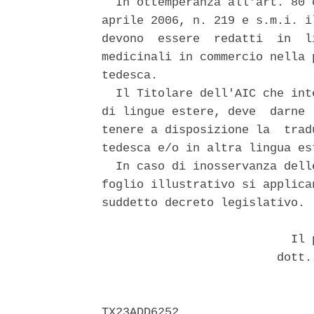
  In ottemperanza all'art. 80 
aprile 2006, n. 219 e s.m.i. i
devono  essere  redatti  in  l
medicinali in commercio nella 
tedesca. 

  Il Titolare dell'AIC che int
di lingue estere, deve  darne 
tenere a disposizione la  trad
tedesca e/o in altra lingua est
  In caso di inosservanza dell
foglio illustrativo si applica
suddetto decreto legislativo. 

                           Il p
                         dott.