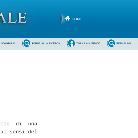
HOME
L SOMMARIO
TORNA ALLA RICERCA
TORNA ALL'INDICE
PERMALINK
cio  di  una

ai sensi del
