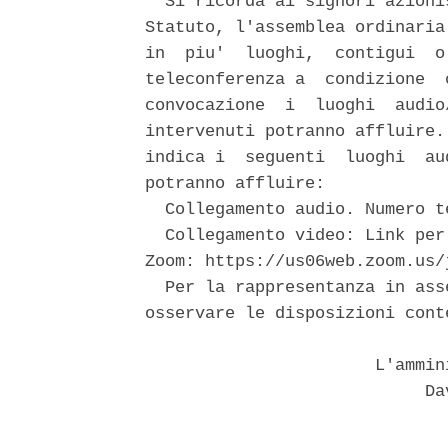
  Si ricorda ai signori azioni
Statuto, l'assemblea ordinaria
in  piu'  luoghi,  contigui  o
teleconferenza a  condizione  
convocazione  i  luoghi  audio
intervenuti potranno affluire.
indica i  seguenti  luoghi  au
potranno affluire: 

  Collegamento audio. Numero t
  Collegamento video: Link per
Zoom: https://us06web.zoom.us/j
  Per la rappresentanza in ass
osservare le disposizioni cont
                       L'ammin
                            Dav