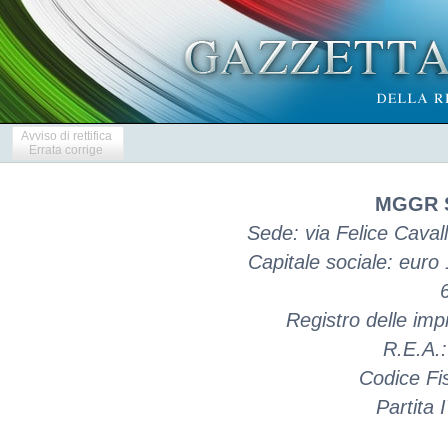
Avviso di rettifica
Errata corrige
MGGR S
Sede: via Felice Caval
Capitale sociale: euro
Registro delle i
R.E.A.
Codice Fi
Partita