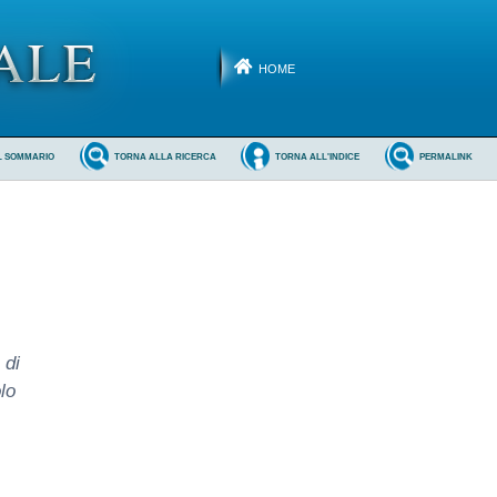
HOME
L SOMMARIO
TORNA ALLA RICERCA
TORNA ALL'INDICE
PERMALINK
 di
lo