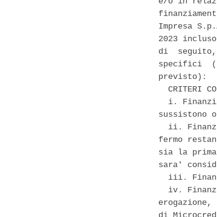
e/o in relaz
finanziament
Impresa S.p.
2023 incluso
di  seguito,
specifici  (
previsto): 

  CRITERI CO
  i. Finanzi
sussistono o
  ii. Finanz
fermo restan
sia la prima
sara' consid
  iii. Finan
  iv. Finanz
erogazione, 
di Microcred