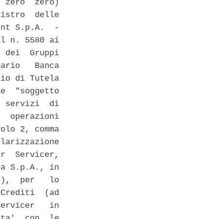
 zero  zero)

istro  delle

nt S.p.A.  -

l n. 5580 ai

 dei  Gruppi

ario   Banca

io di Tutela

e  "soggetto

 servizi  di

  operazioni

olo 2, comma

larizzazione

r  Servicer,

a S.p.A., in

),  per   lo

Crediti  (ad

ervicer   in

ta'  con  le
