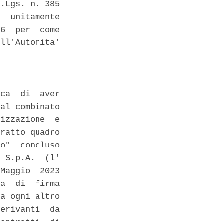
.Lgs. n. 385

  unitamente

6  per  come

ll'Autorita'



ca  di  aver

al combinato

izzazione  e

ratto quadro

o"  concluso

 S.p.A.  (l'

Maggio  2023

a  di  firma

a ogni altro

erivanti  da
