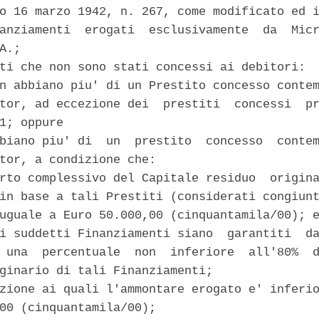
o 16 marzo 1942, n. 267, come modificato ed i
anziamenti  erogati  esclusivamente  da  Micr
A.; 

ti che non sono stati concessi ai debitori: 

n abbiano piu' di un Prestito concesso contem
tor, ad eccezione dei  prestiti  concessi  pr
1; oppure 

biano piu' di  un  prestito  concesso  contem
tor, a condizione che: 

rto complessivo del Capitale residuo  origina
in base a tali Prestiti (considerati congiunt
uguale a Euro 50.000,00 (cinquantamila/00); e
i suddetti Finanziamenti siano  garantiti  da
 una  percentuale  non  inferiore  all'80%  d
ginario di tali Finanziamenti; 

zione ai quali l'ammontare erogato e' inferio
00 (cinquantamila/00); 
