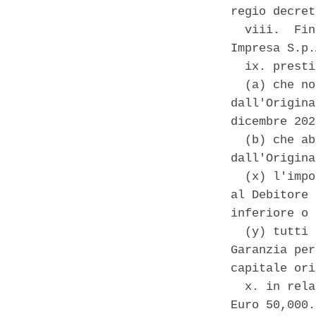
regio decret
  viii.  Fin
Impresa S.p.
  ix. presti
  (a) che no
dall'Origina
dicembre 202
  (b) che ab
dall'Origina
  (x) l'impo
al Debitore 
inferiore o 
  (y) tutti 
Garanzia per
capitale ori
  x. in rela
Euro 50,000.