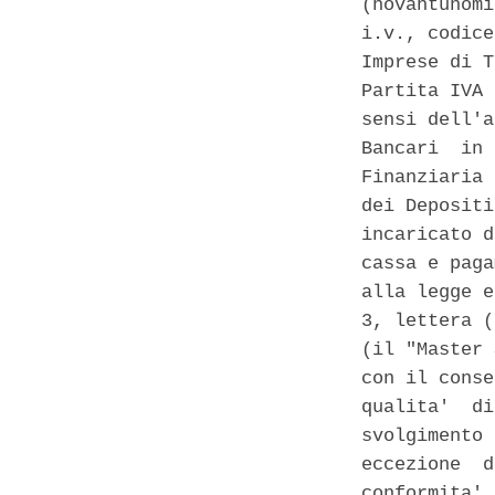
(novantunomi
i.v., codice
Imprese di T
Partita IVA 
sensi dell'a
Bancari  in 
Finanziaria 
dei Depositi
incaricato d
cassa e paga
alla legge e
3, lettera (
(il "Master 
con il conse
qualita'  di
svolgimento 
eccezione  d
conformita' 