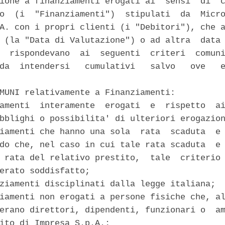
ione a finanziamenti erogati ai  sensi  di  c
o  (i  "Finanziamenti")  stipulati  da  Micro
A. con i propri clienti (i "Debitori"), che a
 (la "Data di Valutazione") o ad altra  data 
  rispondevano  ai  seguenti  criteri  comuni
da  intendersi   cumulativi   salvo   ove   e
MUNI relativamente a Finanziamenti: 

amenti  interamente  erogati  e  rispetto  ai
bblighi o possibilita' di ulteriori erogazion
iamenti che hanno una sola  rata  scaduta  e 
do che, nel caso in cui tale rata scaduta  e 
 rata del relativo prestito,  tale  criterio 
erato soddisfatto; 

ziamenti disciplinati dalla legge italiana; 

iamenti non erogati a persone fisiche che, al
erano direttori, dipendenti, funzionari o  am
ito di Impresa S.p.A.; 
