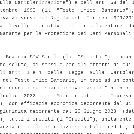
ulla Cartolarizzazione") e dell'art. 58 del D
tembre  1993  (il  "Testo  Unico  Bancario"),
iva ai sensi del Regolamento Europeo  679/201
a  livello  normativo  che  regolamentare  da
Garante per la Protezione dei Dati Personali 
' Beatrix SPV S.r.l. (la  "Societa'")  comuni
ro soluto, ai sensi e per gli effetti di cui 
li artt. 1 e 4  della  Legge  sulla  Cartolar
 del Testo Unico Bancario, in base ad un cont
di crediti pecuniari individuabili "in  blocc
luglio  2022  con  Microcredito  di  Impresa 
), con efficacia economica decorrente dal 31 
giuridica decorrente dal 20 Giugno 2023  (dat
), tutti i crediti (i "Crediti"), unitamente 
anzia e titolo in relazione a tali crediti, d