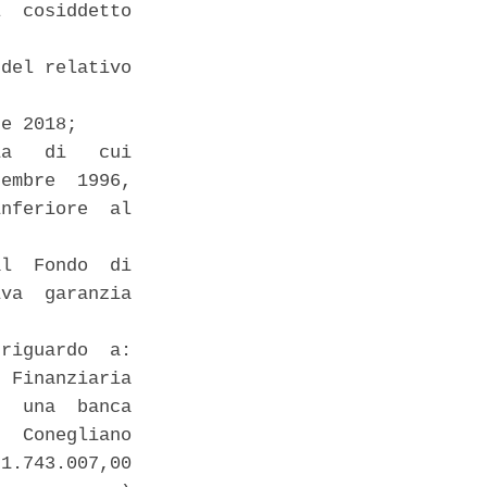
  cosiddetto

del relativo

e 2018; 

a   di   cui

embre  1996,

nferiore  al

l  Fondo  di

va  garanzia

riguardo  a:

 Finanziaria

  una  banca

  Conegliano

1.743.007,00
