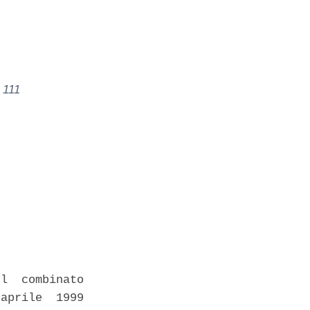
 111
l  combinato

aprile  1999
