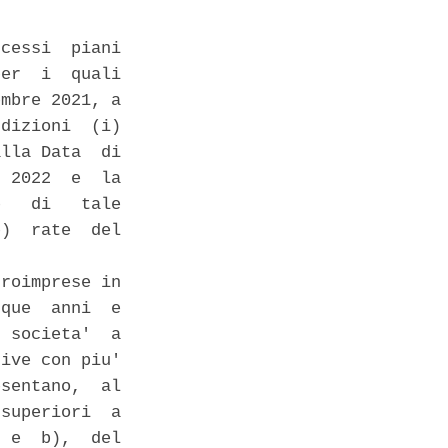
cessi  piani

er  i  quali

mbre 2021, a

dizioni  (i)

lla Data  di

 2022  e  la

   di   tale

)  rate  del

roimprese in

que  anni  e

 societa'  a

ive con piu'

sentano,  al

superiori  a

 e  b),  del
