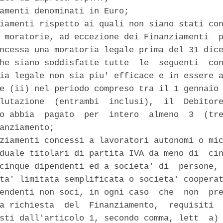
amenti denominati in Euro; 

iamenti rispetto ai quali non siano stati con
 moratorie, ad eccezione dei Finanziamenti  p
ncessa una moratoria legale prima del 31 dice
he siano soddisfatte tutte  le  seguenti  con
ia legale non sia piu' efficace e in essere a
e (ii) nel periodo compreso tra il 1 gennaio 
lutazione  (entrambi  inclusi),  il  Debitore
o abbia  pagato  per  intero  almeno  3  (tre
anziamento; 

ziamenti concessi a lavoratori autonomi o mic
duale titolari di partita IVA da meno di  cin
cinque dipendenti ed a societa' di  persone, 
ta' limitata semplificata o societa' cooperat
endenti non soci, in ogni caso  che  non  pre
a richiesta  del  Finanziamento,  requisiti  
sti dall'articolo 1, secondo comma, lett  a) 