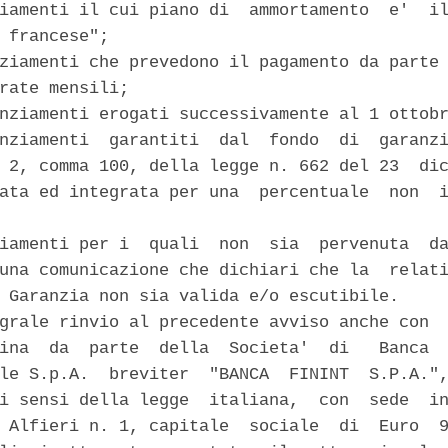
iamenti il cui piano di  ammortamento  e'  il
 francese"; 

ziamenti che prevedono il pagamento da parte 
rate mensili; 

nziamenti erogati successivamente al 1 ottobr
nziamenti  garantiti  dal  fondo  di  garanzi
 2, comma 100, della legge n. 662 del 23  dic
ata ed integrata per una  percentuale  non  i
iamenti per i  quali  non  sia  pervenuta  da
una comunicazione che dichiari che la  relati
 Garanzia non sia valida e/o escutibile. 

grale rinvio al precedente avviso anche con  
ina  da  parte  della  Societa'  di   Banca  
le S.p.A.  breviter  "BANCA  FININT  S.P.A.",
i sensi della legge  italiana,  con  sede  in
 Alfieri n. 1, capitale  sociale  di  Euro  9