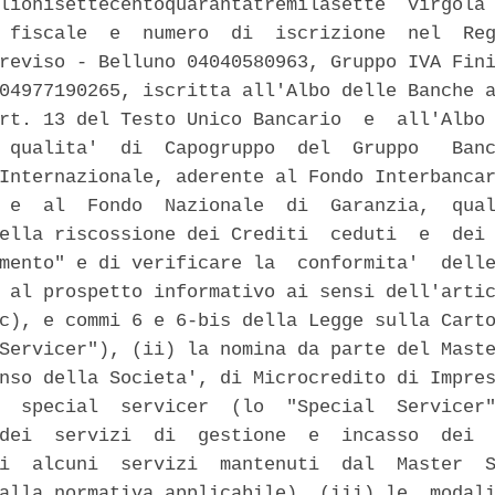
lionisettecentoquarantatremilasette  virgola 
 fiscale  e  numero  di  iscrizione  nel  Reg
reviso - Belluno 04040580963, Gruppo IVA Fini
04977190265, iscritta all'Albo delle Banche a
rt. 13 del Testo Unico Bancario  e  all'Albo 
 qualita'  di  Capogruppo  del  Gruppo   Banc
Internazionale, aderente al Fondo Interbancar
 e  al  Fondo  Nazionale  di  Garanzia,  qual
ella riscossione dei Crediti  ceduti  e  dei 
mento" e di verificare la  conformita'  delle
 al prospetto informativo ai sensi dell'artic
c), e commi 6 e 6-bis della Legge sulla Carto
Servicer"), (ii) la nomina da parte del Maste
nso della Societa', di Microcredito di Impres
  special  servicer  (lo  "Special  Servicer"
dei  servizi  di  gestione  e  incasso  dei  
i  alcuni  servizi  mantenuti  dal  Master  S
alla normativa applicabile), (iii) le  modali