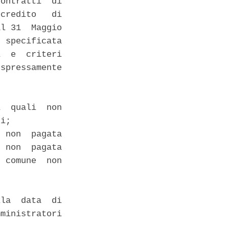
ontratti  di

credito   di

l 31  Maggio

 specificata

  e  criteri

spressamente

  quali  non

i; 

 non  pagata

 non  pagata

 comune  non

la  data  di

ministratori
