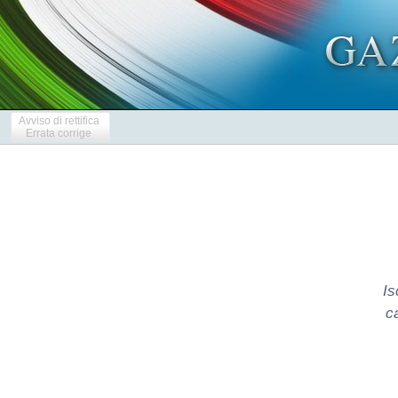
Avviso di rettifica
Errata corrige
Is
ca