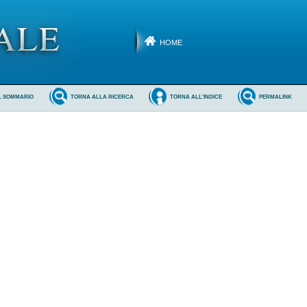
HOME
L SOMMARIO
TORNA ALLA RICERCA
TORNA ALL'INDICE
PERMALINK