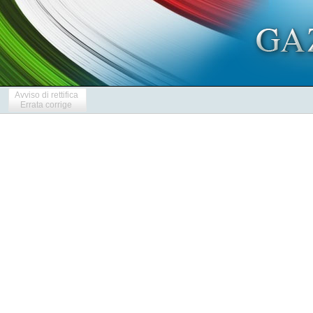
Avviso di rettifica
Errata corrige