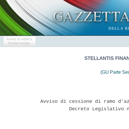
Avviso di rettifica
Errata corrige
STELLANTIS FINAN
(GU Parte Se
 
Avviso di cessione di ramo d'azienda ai sensi  dell'articolo  58  del
          Decreto Legislativo n. 385 del 1° settembre 1993 
 

  Stellantis Financial Services Italia S.p.A., con  sede  in  Torino,
Via Plava n. 80, capitale sociale di euro 140.309.000,  iscritta  nel
registro delle imprese di  Torino,  numero  di  iscrizione  e  codice
fiscale 08822460963, nonche' nell'albo di  cui  all'articolo  13  del
D.Lgs. 1° settembre 1993 n. 385 ("TUB") al n. 8043,  appartenente  al
Gruppo Bancario Santander Consumer  Bank  iscritto  all'albo  di  cui
all'articolo 64 del TUB al n. 50, soggetta all'attivita' di direzione
e coordinamento di Santander Consumer Consumer Bank S.p.A. ("Banca" o
"Cessionaria") 
  rende noto, ai sensi dell'art. 58 del del TUB, che Opel  Bank  S.A.
("Opel Bank" o "Cedente"), societe' anonyme costituita  ed  esistente
ai sensi della legge  francese,  con  sede  in  Poissy  (Francia),  2
Boulevard de l'Europe, capitale sociale di euro 126.300.714, iscritta
nel Registro del commercio e delle societa' di  Versailles  (Francia)
al numero 562 068 684 operante tramite  la  propria  sede  secondaria
italiana costituita ed esistente ai sensi della legge  italiana,  con
sede in Roma, via Andrea Millevoi n. 10, iscritta nel registro  delle
imprese di Roma, numero di iscrizione e codice  fiscale  15386181000,
nonche' nell'albo di cui all'articolo 13 del TUB al n. 8085, 
  ha ceduto alla Banca, con atto, in data 3 aprile 2023,  del  notaio
Francesco Pene Vidari, iscritto al Collegio  Notarile  dei  Distretti
Riuniti di Torino e Pinerolo, rep. n. 84464, racc. n. 17399 ("Atto di
Cessione"),  registrato  presso  l'Agenzia  delle  Entrate  Direzione
Provinciale I di Torino il 5 aprile 2023 al  n.  15512,  serie  1T  e
presso il Registro delle Imprese di Roma,  Prot.  RM-2023-138505,  in
data 11 aprile 2023, la piena proprieta' di  un'attivita'  aziendale,
che costituisce un unico ramo d'azienda ai sensi  dell'articolo  2555
del Codice Civile, costituita a livello organizzativo,  funzionale  e
finanziario da un unico insieme di beni  (materiali  e  immateriali),
attivita' (correnti  e  non  correnti),  nonche'  di  obbligazioni  e
passivita',  correlati  alla  fornitura  di  servizi  finanziari,  di
leasing e/o assicurativi in relazione, prevalentemente, a veicoli  di
marchio Opel, come meglio  descritti  nell'Atto  di  Cessione  ("Ramo
d'Azienda"). 
  L'operazione e' stata autorizzata in data 14 marzo 2023 dalla Banca
Centrale Europea ("European Central Bank"). 
  Tenuto conto anche delle  istruzioni  di  vigilanza  emanate  dalla
Banca d'Italia, si forniscono  di  seguito  gli  elementi  distintivi
relativi all'operazione, precisando che essi vengono riportati in via
esemplificativa e non esaustiva,  facendo  salvo  quanto  specificato
nell'Atto di Cessione e relativi allegati. 
  Si precisa che le attivita', i rapporti e le  passivita'  del  Ramo
d'Azienda saranno trasferiti in due momenti diversi, e in particolare
alla data del 3 aprile 2023 ("Prima Data di Efficacia") e  dal  primo
giorno lavorativo del mese successivo all'avverarsi della  condizione
sospensiva relativa alla migrazione dei sistemi informatici ("Seconda
Data di Efficacia"), come meglio precisato al Paragrafo 2 che segue. 
  1. OGGETTO DELLA CESSIONE 
  Il Ramo  d'Azienda  oggetto  di  cessione,  come  meglio  descritto
nell'Atto di Cessione,  nella  situazione  patrimoniale  di  cessione
redatta con riferimento alla data del 28 febbraio  2023  (allegato  E
all'Atto di Cessione), nonche' negli allegati dell'Atto di  Cessione,
e' costituito, in un insieme unitario, dalle attivita', dai  rapporti
e  dalle  passivita'  di  seguito   elencati,   esistenti   o   sorti
successivamente alla data di relativo trasferimento: 
  (i) il contratto di locazione stipulato in data 8 febbraio 2021 tra
Milady Costruzioni S.r.l., in qualita' di locatore, e il Cedente,  in
qualita' di locatario, avente ad oggetto i locali  situati  in  Roma,
via Millevoi n. 10, registrato a Roma in data  4  marzo  2021  al  n.
001651 serie 3T ed i diritti, nonche' gli  impegni,  del  Cedente  ad
esso correlati; 
  (ii) i beni costituenti  dotazione  del  Ramo  d'Azienda,  quali  a
titolo  d'esempio  veicoli  commerciali,  mobilio  e  apparecchiature
informatiche, come individuati  nel  relativo  allegato  all'Atto  di
Cessione; 
  (iii) contratti commerciali, quali ad  esempio  contratti  relativi
alla fornitura di servizi per  l'ufficio  e  per  i  dipendenti,  ivi
inclusi  quelli  relativi  all'assicurazione,  come  individuati  nel
relativo  allegato  all'Atto  di  Cessione,  ed  i  diritti  ad  essi
correlati, nonche' gli impegni e i debiti, del Cedente  ai  sensi  di
tali contratti commerciali; 
  (iv) i contratti di lavoro subordinato  con  n.  66  dipendenti  in
forza al Ramo d'Azienda, identificati nel relativo allegato  all'Atto
di Cessione, ed i  diritti  ad  essi  correlati,  nonche'  tutti  gli
impegni e le passivita' del Cedente, in qualita' di datore di lavoro,
verso tali dipendenti - ivi  inclusi  quelli  inerenti  al  fondo  di
trattamento di fine rapporto, ai fondi premi e quiescenza e ai  ratei
di retribuzione differita -, fatto salvo  il  disposto  dell'articolo
2112 del codice civile; 
  (v)  l'avviamento  del  Ramo  d'Azienda,  rappresentato  dai   beni
immateriali  costituiti  dai  diritti  correlati   all'attivita'   di
origination per la fornitura di servizi di finanziamento in relazione
a veicoli di marchio Opel in Italia, derivanti  dalla  surroga  degli
accordi di cooperazione  finanziaria  di  cui  il  Cedente  e'  parte
insieme a societa' affiliate di Stellantis; 
  (vi) gli altri crediti, debiti e passivita' del Cedente relativi al
Ramo  d'Azienda,  con  espressa  esclusione  dei  crediti,  debiti  e
passivita'  relativi  al  Portafoglio,  come  infra   definito,   che
rimarranno in capo al Cedente sino all'eventuale trasferimento  dello
stesso alla Seconda Data di Efficacia (romanini da  (i)  a  (vi),  le
"Attivita' e Passivita' Trasferite alla Prima Data di Efficacia"). 
  (vii)  il  portafoglio  clienti  pertinente   al   Ramo   d'Azienda
costituito, inter alia, da contratti di finanziamento e da  contratti
di leasing finanziario, ivi inclusi i relativi  dati  e  informazioni
(il "Portafoglio"). Il Portafoglio includera'  anche  le  offerte  di
finanziamento fatte dal Cedente ai  clienti  al  dettaglio  del  Ramo
d'Azienda precedentemente alla Prima Data di Efficacia e  non  ancora
formalizzate in un contratto a tale data, che saranno trasferite alla
Banca alla Seconda Data di Efficacia; 
  (viii) tutti gli impegni e le passivita' del  Cedente  relativi  al
Portafoglio e ai contratti di finanziamento ivi ricompresi; 
  (ix) i crediti e i debiti relativi all'origination del Portafoglio; 
  (x) qualsiasi importo afferente a crediti commerciali  relativi  ai
contratti di finanziamento e di leasing finanziario del Portafoglio; 
  (xi) qualsiasi importo afferente a debiti commerciali  relativi  ai
contratti di finanziamento e di leasing finanziario del Portafoglio e
garanzie fornite dai clienti sotto forma di depositi; 
  (xii) contratti commerciali quali, ad esempio,  contratti  relativi
alla fornitura di servizi come quelli relativi al  servizio  clienti,
come individuati nel relativo allegato all'Atto  di  Cessione,  ed  i
diritti, nonche' gli impegni e le passivita', del Cedente ai sensi di
tali contratti commerciali; 
  (xiii) il contratto di finanziamento che sara' sottoscritto tra  il
Cedente e BNP Paribas, S.A., tra la Prima  Data  di  Efficacia  e  la
Seconda Data di Efficacia, in sostituzione del precedente accordo del
23 luglio 2018 ed i diritti del Cedente ad esso correlati; 
  (xiv) i prestiti contratti dal Cedente con BNP Paribas, S.A. o  BNP
Paribas  Personal  Finance  S.A.  in  relazione   ai   contratti   di
finanziamento e di leasing finanziario del Portafoglio,  nonche'  gli
impegni e le  passivita'  del  Cedente  ai  sensi  del  contratto  di
finanziamento sottoscritto tra il Cedente  e  BNP  Paribas,  S.A.  in
sostituzione del precedente accordo del 23 luglio 2018  (romanini  da
(vii) a (xiv), le "Attivita' e  Passivita'  Trasferite  alla  Seconda
Data di Efficacia"). 
  Dal Ramo d'Azienda  oggetto  di  cessione  e'  escluso  ogni  bene,
rapporto, contratto, credito, debito, rateo e/o diritto in genere che
non rientri  tra  quelli  sopra  indicati  e  comunque  espressamente
escluso ai sensi dell'Atto di Cessione e dei relativi allegati. 
  Restano esclusi dal Portafoglio il capitale nonche' i contratti  di
finanziamento e i contratti di leasing finanziario nei seguenti  casi
(i) il cliente finale non e' un cliente retail, (ii)  sono  giunti  a
scadenza, (iii) sono oggetto di contenzioso, (iv) vi  sono  arretrati
di oltre 150 giorni, (v) il cliente e' stato sanzionato da UE, ONU  o
talune istituzioni statunitensi o del Regno Unito, ha sede in  Russia
o e' controllato o, in taluni casi,  partecipato  da  societa'  russe
(salvo alcune possibili eccezioni in tale ultimo caso). 
  2. DATA DI EFFICACIA 
  Fermo restando che che il Ramo d'Azienda e' composto  unitariamente
da tutte le  attivita',  i  rapporti  e  le  passivita'  indicati  al
paragrafo che precede, le attivita', i rapporti e le  passivita'  del
Ramo  d'Azienda  saranno  trasferiti  in  due  momenti  diversi   per
consentire il completamento della migrazione dei sistemi  informatici
e dei relativi adeguamenti tecnici affinche' il  Cessionario  sia  in
grado di gestire  il  Portafoglio  sui  propri  sistemi  ("Condizione
Sospensiva"), previo accordo delle parti. 
  La cessione delle Attivita' e Passivita' Trasferite alla Prima Data
di Efficacia e' efficace a partire dal 3 Aprile 2023. 
  La cessione delle Attivita' e Passivita'  Trasferite  alla  Seconda
Data di Efficacia sara' efficace dal primo giorno lavorativo del mese
successivo all'avverarsi della Condizione Sospensiva  ("Seconda  Data
di Efficacia"). 
  Qualora  non  si  avverasse  la  Condizione  Sospensiva,