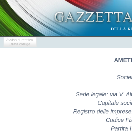
Avviso di rettifica
Errata corrige
AMETI
Socie
Sede legale: via V. Al
Capitale soci
Registro delle impres
Codice Fi
Partita