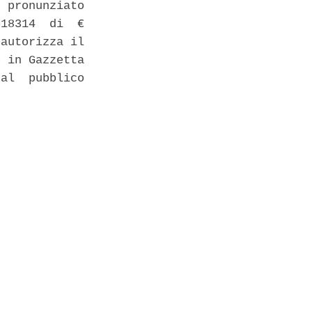
 pronunziato

18314  di  €

autorizza il

 in Gazzetta

al  pubblico
