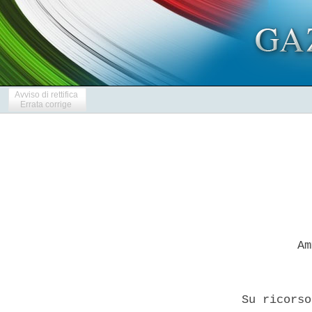
Avviso di rettifica
Errata corrige
          Am
  Su ricorso