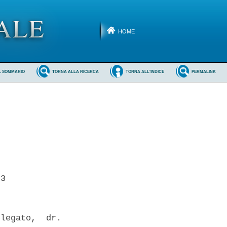
HOME
L SOMMARIO
TORNA ALLA RICERCA
TORNA ALL'INDICE
PERMALINK
3 

legato,  dr.
