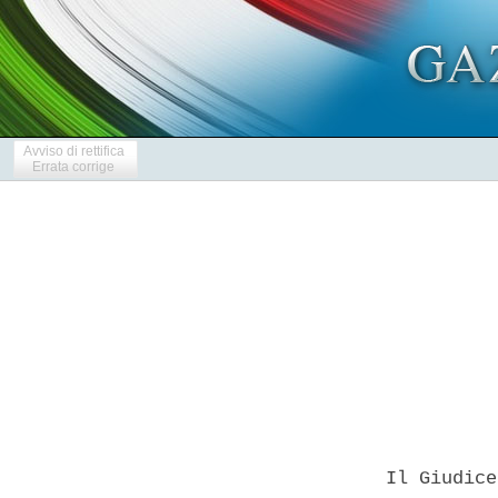
Avviso di rettifica
Errata corrige
            
  Il Giudice