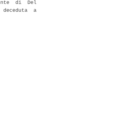
nte  di  Del

 deceduta  a
