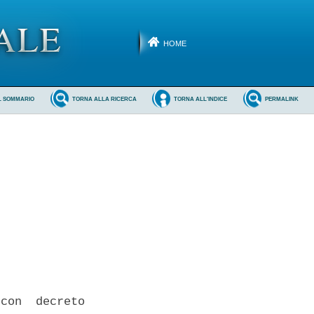
HOME
L SOMMARIO
TORNA ALLA RICERCA
TORNA ALL'INDICE
PERMALINK
con  decreto
