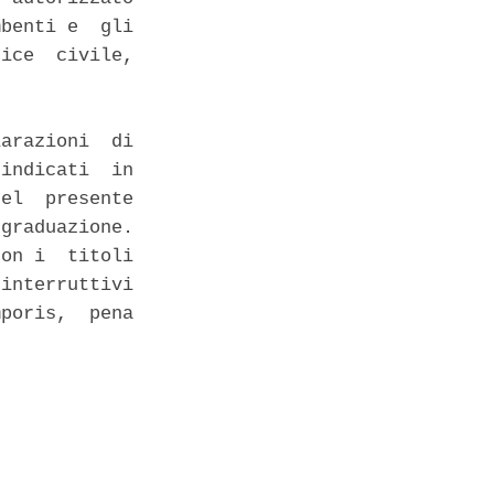
benti e  gli

ice  civile,

arazioni  di

indicati  in

el  presente

graduazione.

on i  titoli

interruttivi

poris,  pena
