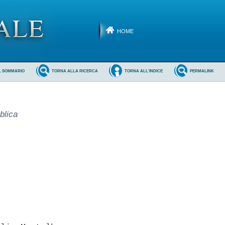
HOME
L SOMMARIO
TORNA ALLA RICERCA
TORNA ALL'INDICE
PERMALINK
blica