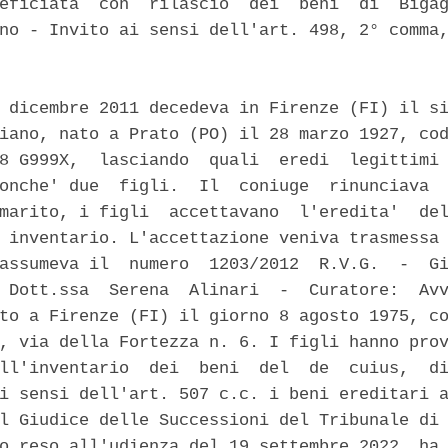
eficiata  con  rilascio  dei  beni  di  Bigag
no - Invito ai sensi dell'art. 498, 2° comma,
 dicembre 2011 decedeva in Firenze (FI) il si
iano, nato a Prato (PO) il 28 marzo 1927, cod
8 G999X,  lasciando  quali  eredi  legittimi 
onche' due  figli.  Il  coniuge  rinunciava  
marito, i figli  accettavano  l'eredita'  del
 inventario. L'accettazione veniva trasmessa 
assumeva il  numero  1203/2012  R.V.G.  -  Gi
 Dott.ssa  Serena  Alinari  -  Curatore:  Avv
to a Firenze (FI) il giorno 8 agosto 1975, co
, via della Fortezza n. 6. I figli hanno prov
ll'inventario  dei  beni  del  de  cuius,  di
i sensi dell'art. 507 c.c. i beni ereditari a
l Giudice delle Successioni del Tribunale di 
o reso all'udienza del 19 settembre 2022  ha 