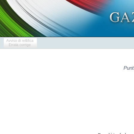
Avviso di rettifica
Errata corrige
Punt