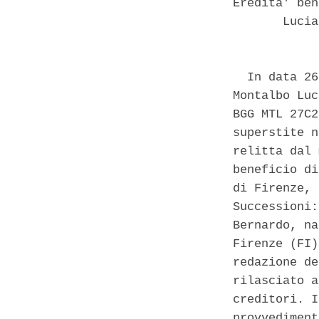
Eredita' ben
       Lucia
  In data 26
Montalbo Luc
BGG MTL 27C2
superstite n
relitta dal 
beneficio di
di Firenze, 
Successioni:
Bernardo, na
Firenze (FI)
redazione de
rilasciato a
creditori. I
provvediment