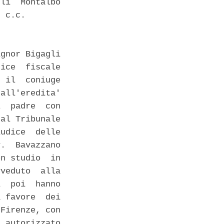
li  Montalbo

 c.c. 

gnor Bigagli

ice  fiscale

 il  coniuge

all'eredita'

  padre  con

al Tribunale

udice  delle

.  Bavazzano

n studio  in

veduto  alla

  poi  hanno

 favore  dei

Firenze, con

 autorizzato
