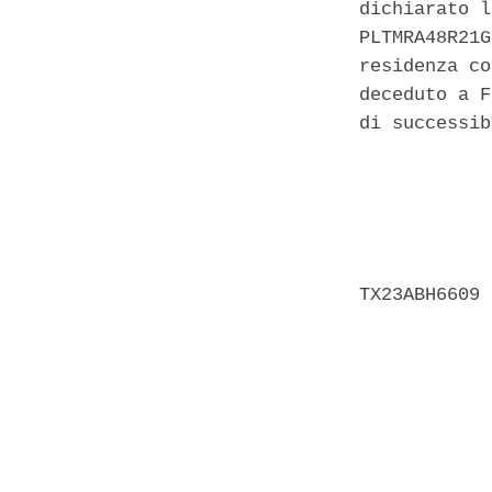
dichiarato l
PLTMRA48R21G
residenza co
deceduto a F
di successib
            
            