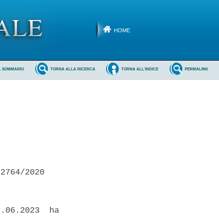
HOME
L SOMMARIO
TORNA ALLA RICERCA
TORNA ALL'INDICE
PERMALINK
2764/2020 

.06.2023  ha
