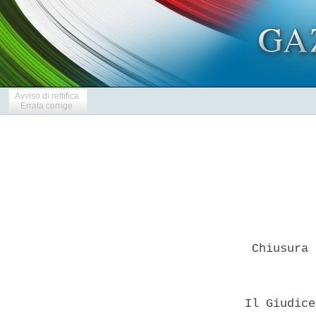
Avviso di rettifica
Errata corrige
   Chiusura 
  Il Giudice