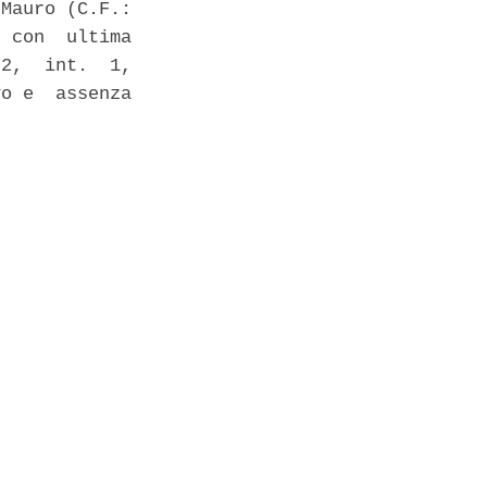
Mauro (C.F.:

 con  ultima

2,  int.  1,

o e  assenza
