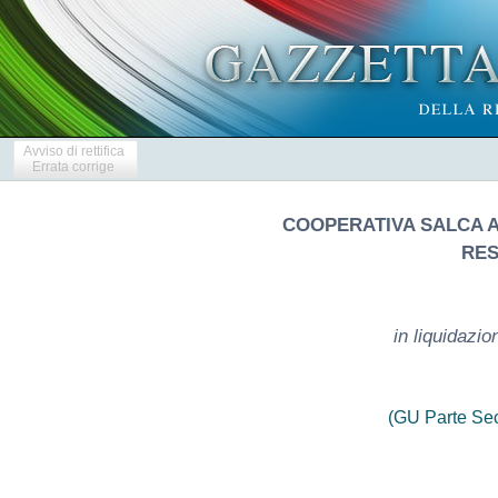
Avviso di rettifica
Errata corrige
COOPERATIVA SALCA A
RES
in liquidazi
(GU Parte Se