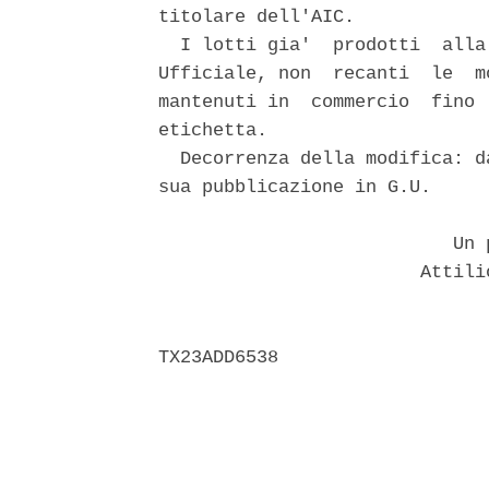
titolare dell'AIC. 

  I lotti gia'  prodotti  alla
Ufficiale, non  recanti  le  m
mantenuti in  commercio  fino 
etichetta. 

  Decorrenza della modifica: d
sua pubblicazione in G.U. 

                           Un p
                        Attili