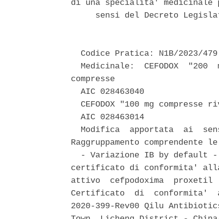
di una specialita' medicinale 
     sensi del Decreto Legisla
  Codice Pratica: N1B/2023/479 
  Medicinale:  CEFODOX  "200  
compresse 

  AIC 028463040 

  CEFODOX "100 mg compresse ri
  AIC 028463014 

  Modifica  apportata  ai  sen
Raggruppamento comprendente le
  - Variazione IB by default -
certificato di conformita' all
attivo  cefpodoxima  proxetil 
Certificato  di  conformita'  
2020-399-Rev00 Qilu Antibiotic
Town, Licheng District - China