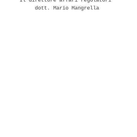
       Il direttore affari regolatori 

            dott. Mario Mangrella 
