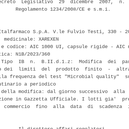
ecreto  Legislativo  29  dicembre  2007,  n.  
      Regolamento 1234/2008/CE e s.m.i. 

Italfarmaco S.p.A. V.le Fulvio Testi, 330 - 20
' medicinale: XAREXEN 

 e codice: AIC 1000 UI, capsule rigide - AIC n
ica: N1B/2023/360 

 Tipo  IB  n.  B.II.d.1.z:  Modifica  dei  par
o dei  limiti  del  prodotto  finito  -  altra
lla frequenza del test "Microbial quality"  su
utinario a periodico 

 della modifica: dal giorno successivo  alla  
zione in Gazzetta Ufficiale. I lotti gia'  pro
  commercio  fino  alla  data  di  scadenza  i