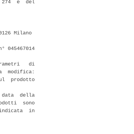
274  e  del

126 Milano 

° 045467014 

ametri   di

  modifica:

l  prodotto

data  della

dotti  sono

ndicata  in
