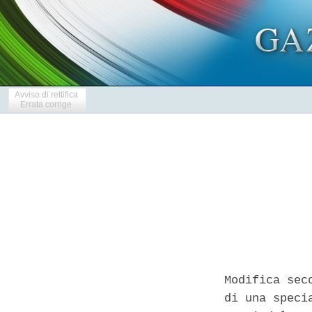
Avviso di rettifica
Errata corrige
Modifica sec
di una speci