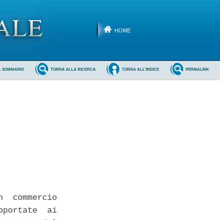
HOME
L SOMMARIO
TORNA ALLA RICERCA
TORNA ALL'INDICE
PERMALINK
  commercio

portate  ai
