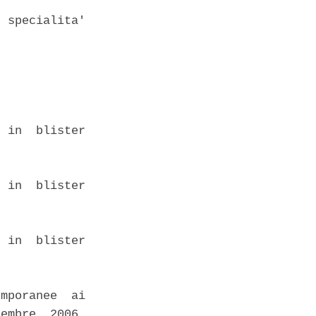
 specialita'

 in  blister

 in  blister

 in  blister

mporanee  ai

embre  2006,
