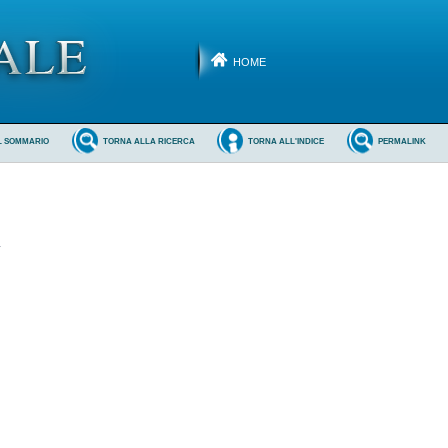
HOME
L SOMMARIO
TORNA ALLA RICERCA
TORNA ALL'INDICE
PERMALINK