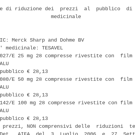
e di riduzione dei  prezzi  al  pubblico  di 
                 medicinale 

IC: Merck Sharp and Dohme BV 

' medicinale: TESAVEL 

027/E 25 mg 28 compresse rivestite con  film 
ALU 

pubblico € 28,13 

080/E 50 mg 28 compresse rivestite con  film 
ALU 

pubblico € 28,13 

142/E 100 mg 28 compresse rivestite con film 
ALU 

pubblico € 28,13 

 prezzi, NON comprensivi delle  riduzioni  te
Det.  AIFA  del  3  Luglio  2006  e  27  Sett