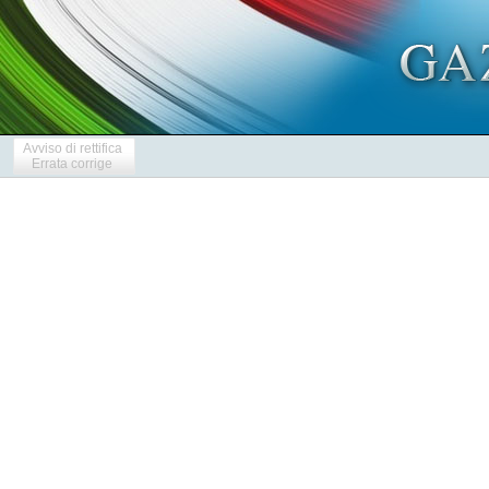
Avviso di rettifica
Errata corrige