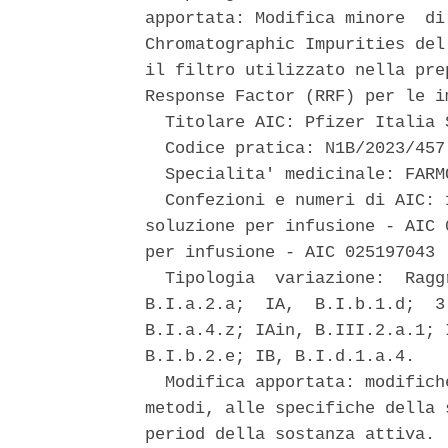
apportata: Modifica minore  di
Chromatographic Impurities del
il filtro utilizzato nella pre
Response Factor (RRF) per le im
  Titolare AIC: Pfizer Italia 
  Codice pratica: N1B/2023/457 
  Specialita' medicinale: FARM
  Confezioni e numeri di AIC: 
soluzione per infusione - AIC 
per infusione - AIC 025197043 

  Tipologia  variazione:  Ragg
B.I.a.2.a;  IA,  B.I.b.1.d;  3
B.I.a.4.z; IAin, B.III.2.a.1; 
B.I.b.2.e; IB, B.I.d.1.a.4. 

  Modifica apportata: modifich
metodi, alle specifiche della 
period della sostanza attiva. 
