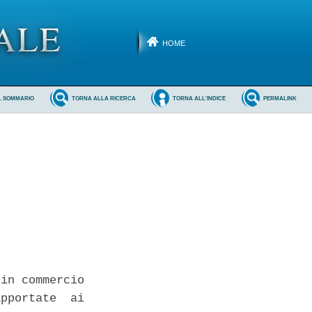
HOME
L SOMMARIO
TORNA ALLA RICERCA
TORNA ALL'INDICE
PERMALINK
in commercio

pportate  ai
