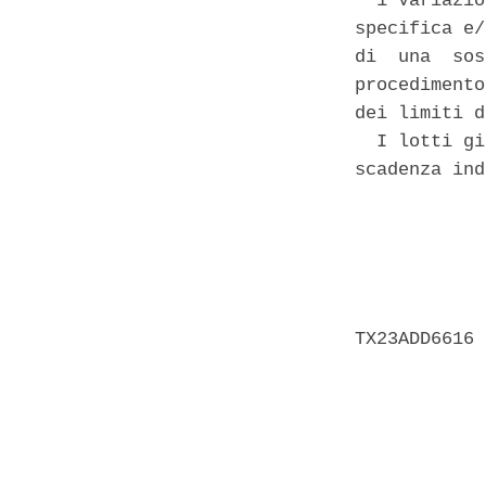
  1 Variazio
specifica e/
di  una  sos
procedimento
dei limiti d
  I lotti gi
scadenza ind
            
            