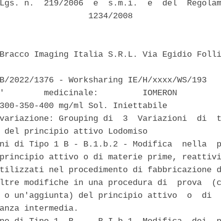
Lgs. n.  219/2006  e  s.m.i.  e  del  Regolam
                  1234/2008 

Bracco Imaging Italia S.R.L. Via Egidio Folli
B/2022/1376 - Worksharing IE/H/xxxx/WS/193 

'        medicinale:         IOMERON         
300-350-400 mg/ml Sol. Iniettabile 

variazione: Grouping di  3  Variazioni  di  t
 del principio attivo Lodomiso 

ni di Tipo 1 B - B.1.b.2 - Modifica  nella  p
principio attivo o di materie prime, reattivi
tilizzati nel procedimento di fabbricazione d
ltre modifiche in una procedura di  prova  (c
 o un'aggiunta) del principio attivo  o  di  
anza intermedia. 
