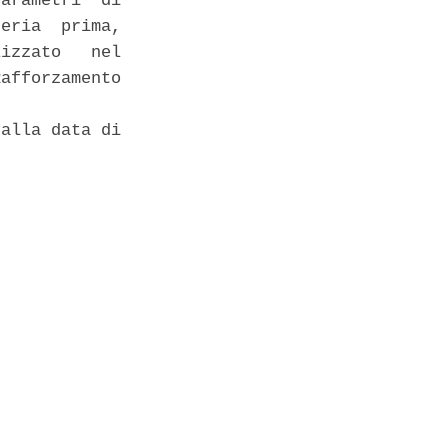
arametri  di

eria  prima,

izzato   nel

afforzamento

alla data di
