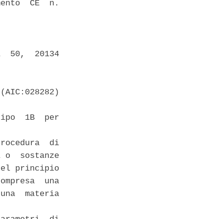
ento  CE  n.

  50,  20134

(AIC:028282)

ipo  1B  per

rocedura  di

 o  sostanze

el principio

ompresa  una

una  materia
