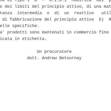
ne di Tipo 1  B  -  B.I.b.1  Modifica  dei  p
o dei limiti del principio attivo, di una mat
tanza  intermedia  o  di  un  reattivo   util
 di fabbricazione del principio attivo  b)  R
elle specifiche. 

a' prodotti sono mantenuti in commercio fino 
icata in etichetta. 

               Un procuratore 

           dott. Andrew Betournay 
