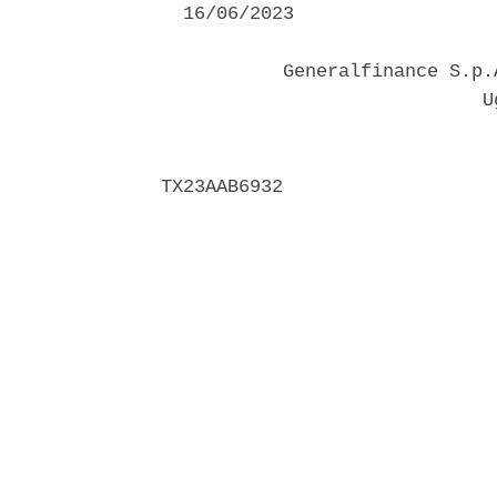
  16/06/2023 

           Generalfinance S.p.
                             Ug