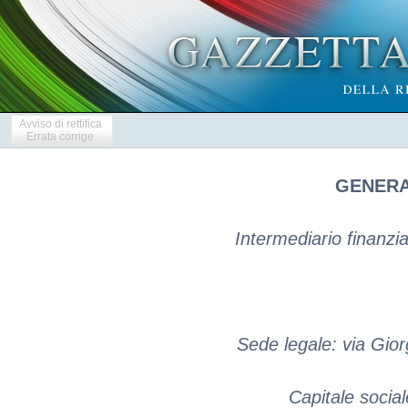
Avviso di rettifica
Errata corrige
GENERA
Intermediario finanziar
Sede legale: via Gio
Capitale social