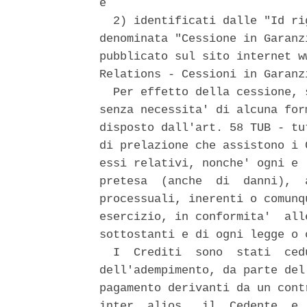
e 

  2) identificati dalle "Id ri
denominata "Cessione in Garanz
pubblicato sul sito internet w
Relations - Cessioni in Garanzi
  Per effetto della cessione, 
senza necessita' di alcuna for
disposto dall'art. 58 TUB - tu
di prelazione che assistono i 
essi relativi, nonche' ogni e 
pretesa  (anche  di  danni),  
processuali, inerenti o comunq
esercizio, in conformita'  all
sottostanti e di ogni legge o 
  I  Crediti  sono  stati  ced
dell'adempimento, da parte del
pagamento derivanti da un cont
inter  alios,  il  Cedente  e 