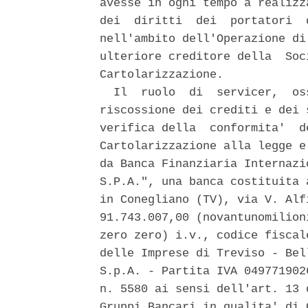
avesse in ogni tempo a realizz
dei  diritti  dei  portatori  
nell'ambito dell'Operazione di
ulteriore creditore della  Soc
Cartolarizzazione. 

  Il  ruolo  di  servicer,  os
riscossione dei crediti e dei 
verifica della  conformita'  d
Cartolarizzazione alla legge e
da Banca Finanziaria Internazi
S.P.A.", una banca costituita 
in Conegliano (TV), via V. Alf
91.743.007,00 (novantunomilion
zero zero) i.v., codice fiscal
delle Imprese di Treviso - Bel
S.p.A. - Partita IVA 049771902
n. 5580 ai sensi dell'art. 13 
Gruppi Bancari in qualita' di 