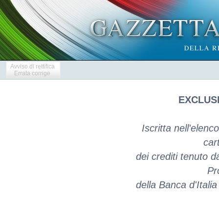
Avviso di rettifica
Errata corrige
EXCLUSI
Iscritta nell'elenc
car
dei crediti tenuto d
Pr
della Banca d'Itali