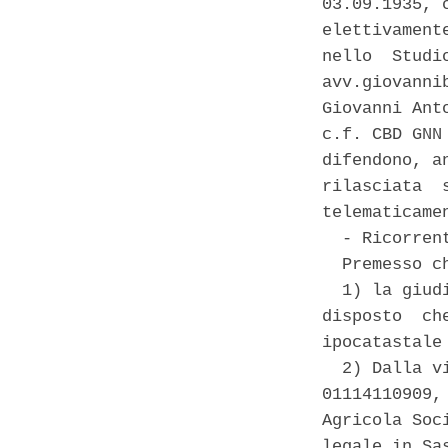
03.09.1935, 
elettivament
nello  Studi
avv.giovanni
Giovanni Ant
c.f. CBD GNN
difendono, a
rilasciata  
telematicame
  - Ricorrent
  Premesso ch
  1) la giud
disposto  ch
ipocatastale
  2) Dalla v
01114110909,
Agricola Soc
legale in Sa