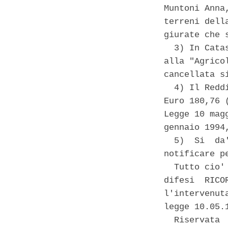
Muntoni Anna
terreni dell
giurate che 
  3) In Cata
alla "Agrico
cancellata s
  4) Il Redd
Euro 180,76 
Legge 10 mag
gennaio 1994,
  5)  Si  da
notificare p
  Tutto cio'
difesi  RICO
l'intervenut
legge 10.05.
  Riservata 