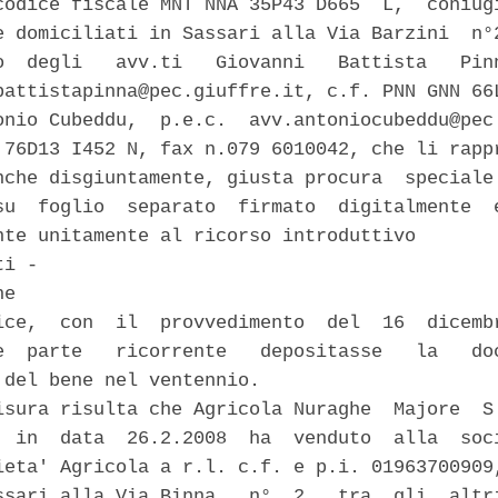
codice fiscale MNT NNA 35P43 D665  L,  coniugi
e domiciliati in Sassari alla Via Barzini  n°2
o  degli   avv.ti   Giovanni   Battista   Pinn
battistapinna@pec.giuffre.it, c.f. PNN GNN 66L
onio Cubeddu,  p.e.c.  avv.antoniocubeddu@pec.
 76D13 I452 N, fax n.079 6010042, che li rappr
nche disgiuntamente, giusta procura  speciale 
su  foglio  separato  firmato  digitalmente  e
nte unitamente al ricorso introduttivo 

i - 

e 

ice,  con  il  provvedimento  del  16  dicembr
e  parte   ricorrente   depositasse   la   doc
 del bene nel ventennio. 

isura risulta che Agricola Nuraghe  Majore  S.
  in  data  26.2.2008  ha  venduto  alla  soci
ieta' Agricola a r.l. c.f. e p.i. 01963700909,
ssari alla Via Binna,  n°  2,  tra  gli  altri