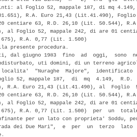
inti: al Foglio 52, mappale 187, di mq 4.149, 
01.651), R.A. Euro 21,43 (Lit.41.490), Foglio 
20 centiare 63, R.D. 26,10 (Lit. 50.544), R.A.
), al Foglio 52, mappale 242, di are 01 centia
.675), R.A. 0,77 (Lit. 1.500) 

lla presente procedura. 

ti, dal giugno 1983  fino  ad  oggi,  sono  ne
ndisturbato, uti domini, di un terreno agricol
 localita'  "Nuraghe  Majore",  identificato  
oglio 52, mappale 187,  di  mq  4.149,  R.D.  
), R.A. Euro 21,43 (Lit.41.490), al  Foglio  5
20 centiare 63, R.D. 26,10 (Lit. 50.544), R.A.
), al Foglio 52, mappale 242, di are 01 centia
.675), R.A. 0,77 (Lit. 1.500)  per  un  totale
nfinante per un lato con proprieta' Soddu, per
rada dei Due Mari",  e  per  un  terzo  lato  
. 
