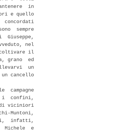
ntenere  in

ri e quello

 concordati

ono  sempre

  Giuseppe,

veduto, nel

oltivare il

, grano  ed

levarvi  un

un cancello

e  campagne

i  confini,

i viciniori

hi-Muntoni,

,  infatti,

 Michele  e
