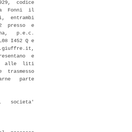
29,  codice

  Fonni  il

,  entrambi

  presso  e

a,   p.e.c.

08 I452 Q e

giuffre.it,

esentano  e

 alle  liti

  trasmesso

rne   parte

   societa'
