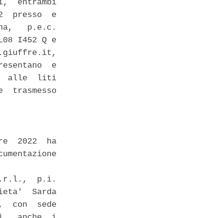
,  entrambi

  presso  e

a,   p.e.c.

08 I452 Q e

giuffre.it,

esentano  e

 alle  liti

  trasmesso

e  2022  ha

umentazione

r.l.,  p.i.

eta'  Sarda

  con  sede

,  anche  i
