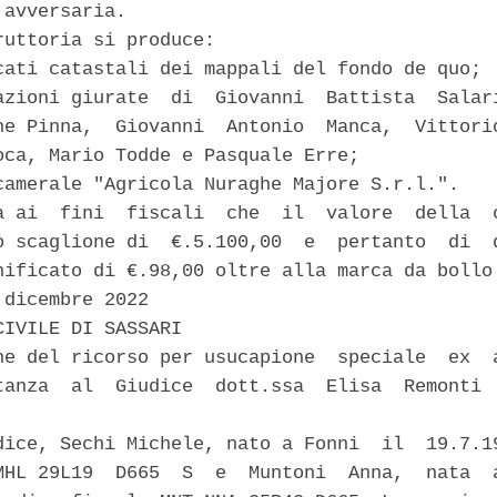
avversaria. 

ruttoria si produce: 

cati catastali dei mappali del fondo de quo; 

azioni giurate  di  Giovanni  Battista  Salari
ne Pinna,  Giovanni  Antonio  Manca,  Vittorio
oca, Mario Todde e Pasquale Erre; 

camerale "Agricola Nuraghe Majore S.r.l.". 

a ai  fini  fiscali  che  il  valore  della  c
o scaglione di  €.5.100,00  e  pertanto  di  d
nificato di €.98,00 oltre alla marca da bollo 
dicembre 2022 

IVILE DI SASSARI 

ne del ricorso per usucapione  speciale  ex  a
tanza  al  Giudice  dott.ssa  Elisa  Remonti  
dice, Sechi Michele, nato a Fonni  il  19.7.19
MHL 29L19  D665  S  e  Muntoni  Anna,  nata  a