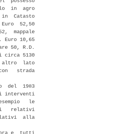
l  possesso

o  in  agro

in  Catasto

Euro  52,50

2,  mappale

 Euro 10,65

re 50, R.D.

 circa 5130

altro  lato

on   strada

  del  1983

 interventi

sempio   le

   relativi

ativi  alla

ra e  tutti
