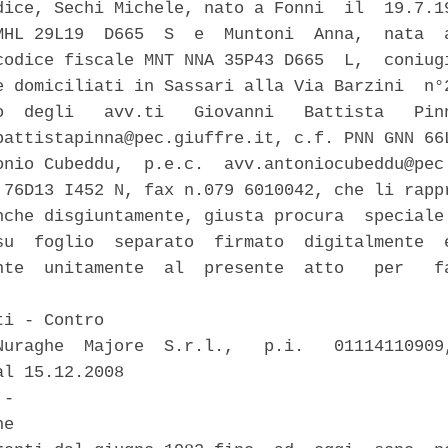
dice, Sechi Michele, nato a Fonni  il  19.7.19
MHL 29L19  D665  S  e  Muntoni  Anna,  nata  a
codice fiscale MNT NNA 35P43 D665  L,  coniugi
e domiciliati in Sassari alla Via Barzini  n°2
o  degli   avv.ti   Giovanni   Battista   Pinn
battistapinna@pec.giuffre.it, c.f. PNN GNN 66L
onio Cubeddu,  p.e.c.  avv.antoniocubeddu@pec.
 76D13 I452 N, fax n.079 6010042, che li rappr
nche disgiuntamente, giusta procura  speciale 
su  foglio  separato  firmato  digitalmente  e
nte  unitamente  al  presente  atto   per   fa
i - Contro 

Nuraghe  Majore  S.r.l.,   p.i.   01114110909,
l 15.12.2008 

- 

e 
