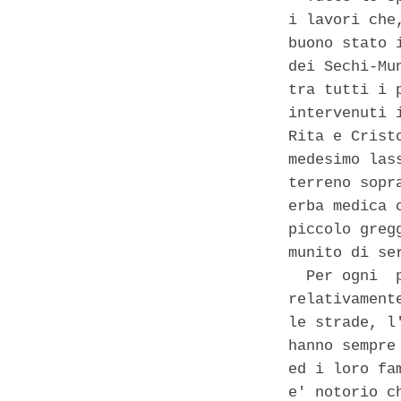
i lavori che
buono stato 
dei Sechi-Mu
tra tutti i 
intervenuti 
Rita e Crist
medesimo las
terreno sopr
erba medica 
piccolo greg
munito di ser
  Per ogni  
relativament
le strade, l
hanno sempre
ed i loro fa
e' notorio c