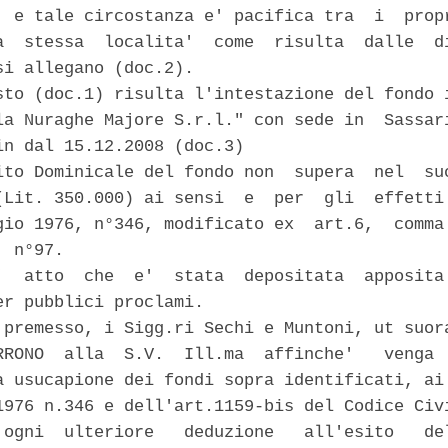
, e tale circostanza e' pacifica tra  i  propr
a  stessa  localita'  come  risulta  dalle  di
si allegano (doc.2). 

sto (doc.1) risulta l'intestazione del fondo i
la Nuraghe Majore S.r.l." con sede in  Sassari
in dal 15.12.2008 (doc.3) 

ito Dominicale del fondo non  supera  nel  suo
(Lit. 350.000) ai sensi  e  per  gli  effetti 
gio 1976, n°346, modificato ex  art.6,  comma 
 n°97. 

'  atto  che  e'  stata  depositata  apposita 
er pubblici proclami. 

 premesso, i Sigg.ri Sechi e Muntoni, ut suora
RRONO  alla  S.V.  Ill.ma  affinche'   venga  
a usucapione dei fondi sopra identificati, ai 
1976 n.346 e dell'art.1159-bis del Codice Civi
 ogni  ulteriore   deduzione   all'esito   del