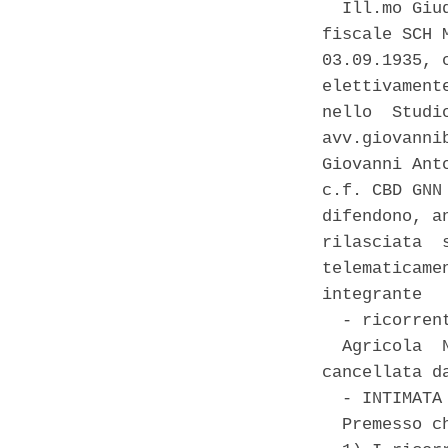
  Ill.mo Giu
fiscale SCH 
03.09.1935, 
elettivament
nello  Studi
avv.giovanni
Giovanni Ant
c.f. CBD GNN
difendono, a
rilasciata  
telematicame
integrante 

  - ricorrent
  Agricola  
cancellata da
  - INTIMATA 
  Premesso ch