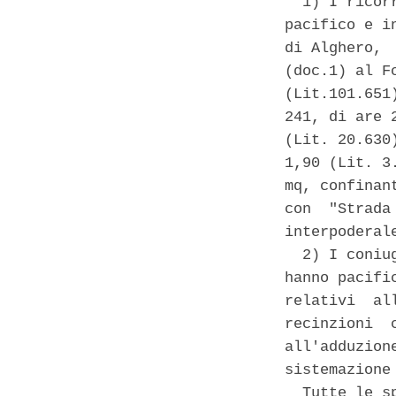
  1) I ricor
pacifico e i
di Alghero, 
(doc.1) al F
(Lit.101.651
241, di are 
(Lit. 20.630
1,90 (Lit. 3
mq, confinan
con  "Strada
interpoderale
  2) I coniu
hanno pacifi
relativi  al
recinzioni  
all'adduzion
sistemazione
  Tutte le s