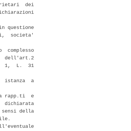
ietari  dei

chiarazioni

n questione

,  societa'

  complesso

 dell'art.2

 1,  L.  31

 istanza  a

 rapp.ti  e

 dichiarata

sensi della

le. 

l'eventuale
