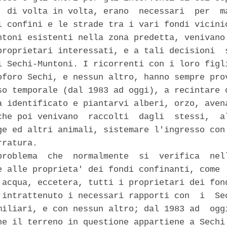
, di volta in volta, erano  necessari  per  ma
i confini e le strade tra i vari fondi vicinio
ntoni esistenti nella zona predetta, venivano 
proprietari interessati, e a tali decisioni  s
i Sechi-Muntoni. I ricorrenti con i loro figli
oforo Sechi, e nessun altro, hanno sempre prov
so temporale (dal 1983 ad oggi), a recintare c
a identificato e piantarvi alberi, orzo, avena
che poi venivano  raccolti  dagli  stessi,  al
ge ed altri animali, sistemare l'ingresso con 
ratura. 

problema  che  normalmente  si  verifica  nell
e alle proprieta' dei fondi confinanti, come  
'acqua, eccetera, tutti i proprietari dei fond
 intrattenuto i necessari rapporti con  i  Sec
miliari, e con nessun altro; dal 1983 ad  oggi
he il terreno in questione appartiene a Sechi 