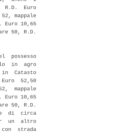
 R.D.  Euro

52, mappale

 Euro 10,65

re 50, R.D.

l  possesso

o  in  agro

in  Catasto

Euro  52,50

2,  mappale

 Euro 10,65

re 50, R.D.

  di  circa

  un  altro

con  strada
