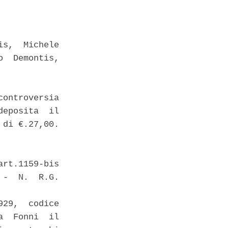
s,  Michele

  Demontis,

ontroversia

eposita  il

di €.27,00. 

rt.1159-bis

-  N.  R.G.

29,  codice

  Fonni  il
