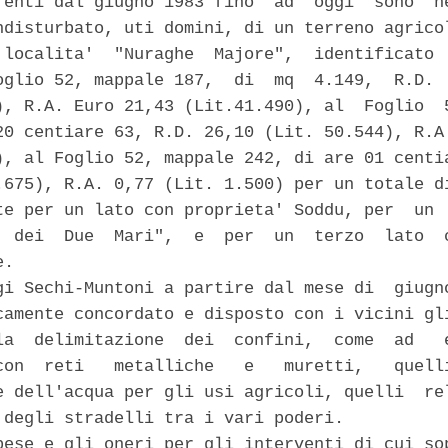
renti dal giugno 1983 fino  ad  oggi  sono  ne
ndisturbato, uti domini, di un terreno agricol
 localita'  "Nuraghe  Majore",  identificato  
oglio 52, mappale 187,  di  mq  4.149,  R.D.  
), R.A. Euro 21,43 (Lit.41.490), al  Foglio  5
20 centiare 63, R.D. 26,10 (Lit. 50.544), R.A.
), al Foglio 52, mappale 242, di are 01 centia
.675), R.A. 0,77 (Lit. 1.500) per un totale di
te per un lato con proprieta' Soddu, per  un  
  dei  Due  Mari",  e  per  un  terzo  lato  c
. 

gi Sechi-Muntoni a partire dal mese di  giugno
camente concordato e disposto con i vicini gli
la  delimitazione  dei  confini,  come  ad   e
con  reti   metalliche   e   muretti,   quelli
e dell'acqua per gli usi agricoli, quelli  rel
 degli stradelli tra i vari poderi. 

pese e gli oneri per gli interventi di cui sop