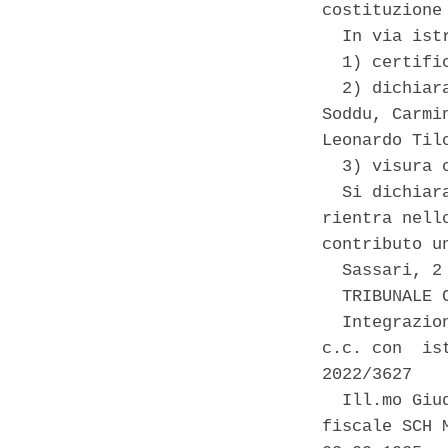
costituzione 
  In via ist
  1) certifi
  2) dichiar
Soddu, Carmi
Leonardo Til
  3) visura 
  Si dichiar
rientra nell
contributo u
  Sassari, 2 
  TRIBUNALE C
  Integrazio
c.c. con  is
2022/3627 

  Ill.mo Giu
fiscale SCH 