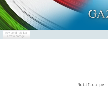
Avviso di rettifica
Errata corrige
Notifica per
            