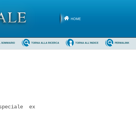
HOME
L SOMMARIO
TORNA ALLA RICERCA
TORNA ALL'INDICE
PERMALINK
peciale  ex
